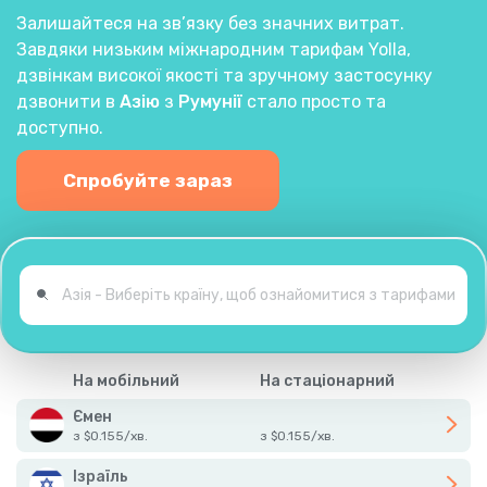
Залишайтеся на зв’язку без значних витрат.
Завдяки низьким міжнародним тарифам Yolla,
дзвінкам високої якості та зручному застосунку
дзвонити в
Азію
з
Румунії
стало просто та
доступно.
Спробуйте зараз
На мобільний
На стаціонарний
Ємен
з
$
0.155
/
хв.
з
$
0.155
/
хв.
Ізраїль