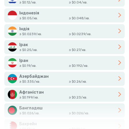
з
$
0.12
/
хв.
з
$
0.04
/
хв.
Індонезія
з
$
0.05
/
хв.
з
$
0.048
/
хв.
Індія
з
$
0.0239
/
хв.
з
$
0.0239
/
хв.
Ірак
з
$
0.25
/
хв.
з
$
0.27
/
хв.
Іран
з
$
0.19
/
хв.
з
$
0.192
/
хв.
Азербайджан
з
$
0.335
/
хв.
з
$
0.26
/
хв.
Афганістан
з
$
0.199
/
хв.
з
$
0.23
/
хв.
Бангладеш
з
$
0.026
/
хв.
з
$
0.026
/
хв.
Бахрейн
з
$
0.17
/
хв.
з
$
0.13
/
хв.