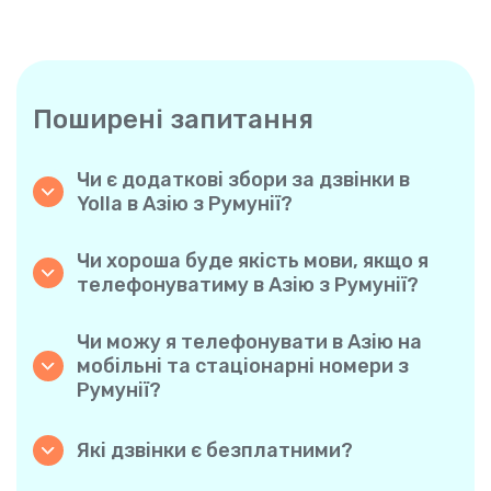
Поширені запитання
Чи є додаткові збори за дзвінки в
Yolla в Азію з Румунії?
Yolla використовує просту систему
похвилинної оплати, тому ви платите
Чи хороша буде якість мови, якщо я
тільки за час розмови. Жодних прихованих
телефонуватиму в Азію з Румунії?
комісій, обов’язкових щомісячних підписок
Так. Yolla забезпечує звук високої чіткості
або плати за з’єднання.
для всіх дзвінків, завдяки чому у вас буде
Чи можу я телефонувати в Азію на
відчуття, що ви розмовляєте з людиною в
мобільні та стаціонарні номери з
одному місті, навіть якщо вона
Румунії?
знаходиться на іншому кінці світу.
Авжеж. Yolla підтримує всі типи телефонів
— стаціонарні, мобільні й навіть
Які дзвінки є безплатними?
багатофункціональні, тому ви можете
Усі дзвінки з Yolla на Yolla абсолютно
дзвонити будь-кому в Азію.