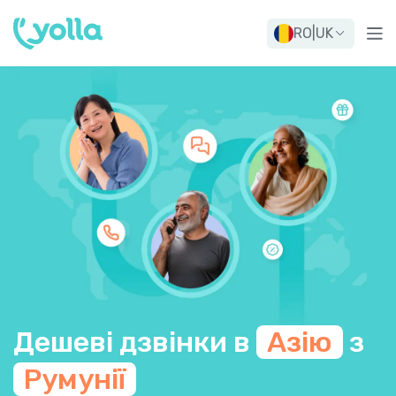
RO
|
UK
Дешеві дзвінки в
Азію
з
Румунії