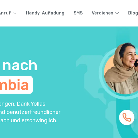
Anruf
Handy-Aufladung
SMS
Verdienen
Blog
 nach
mbia
engen. Dank Yollas
und benutzerfreundlicher
ach und erschwinglich.