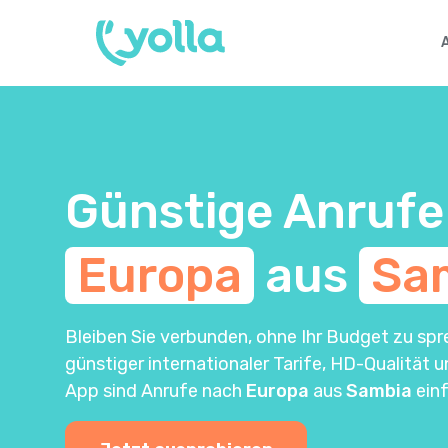
Günstige Anrufe
Europa
aus
Sa
Bleiben Sie verbunden, ohne Ihr Budget zu spr
günstiger internationaler Tarife, HD-Qualität 
App sind Anrufe nach
Europa
aus
Sambia
einf