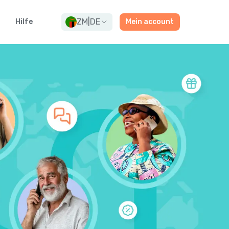
ZM
|
DE
Hilfe
Mein account