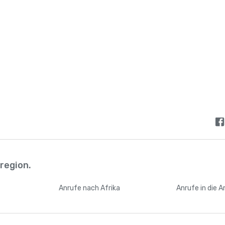
Bhutan
+
97
Bolivien
+
59
Bosnien und Herzegowina
+
38
Botswana
+
26
Brasilien
+
5
Britische Jungferninseln
+
128
lregion.
Britisches Territorium im Indischen Ozean
+
24
n
Anrufe
nach Afrika
Anrufe
in die 
Brunei
+
67