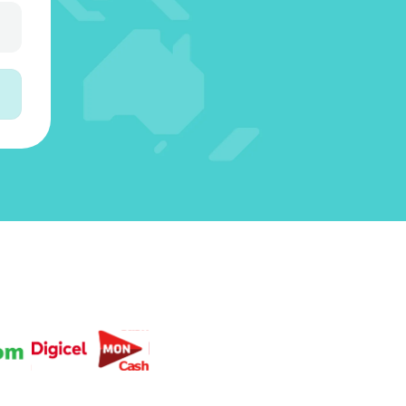
3
5
3
4
0
6
4
4