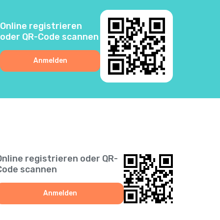
3
Online registrieren
oder QR-Code scannen
0
Anmelden
6
5
2
1
Online registrieren oder QR-
Code scannen
9
Anmelden
1