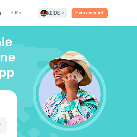
KE
|
DE
g
Hilfe
Mein account
le
ine
App