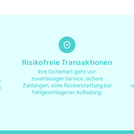
Antarktis
+
67
Antigua und Barbuda
+
126
Argentinien
+
5
Armenien
+
37
Risikofreie Transaktionen
Ihre Sicherheit geht vor:
Aruba
+
29
zuverlässiger Service, sichere
 –
Zahlungen, volle Rückerstattung bei
w
0
Aserbaidschan
+
99
fehlgeschlagener Aufladung.
Australien
+
6
Bahamas
+
124