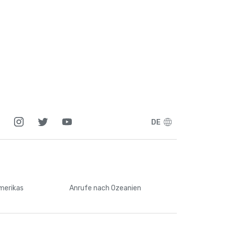
5
1
7
7
DE
5
4
6
Amerikas
Anrufe
nach Ozeanien
3