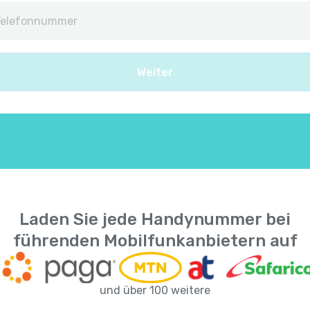
Afghanistan
+
9
Albanien
+
35
Weiter
Algerien
+
21
Amerikanisch-Samoa
+
168
Amerikanische Jungferninseln
+
134
Andorra
+
37
Laden Sie jede Handynummer bei
führenden Mobilfunkanbietern auf
Angola
+
24
Anguilla
+
126
und über 100 weitere