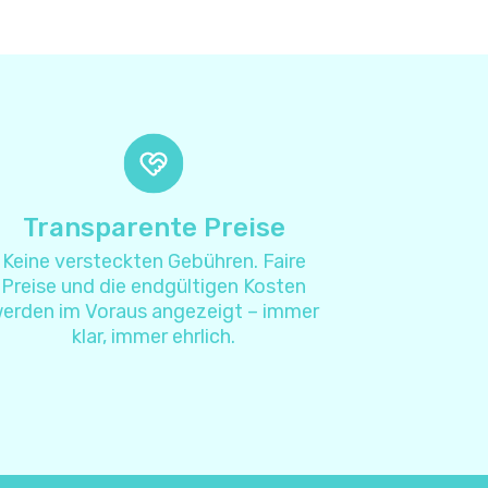
2
8
4
4
Transparente Preise
Keine versteckten Gebühren. Faire
7
Preise und die endgültigen Kosten
erden im Voraus angezeigt – immer
4
klar, immer ehrlich.
1
2