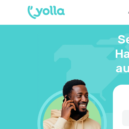
S
Ha
au