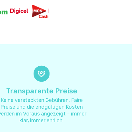
4
4
2
8
4
4
Transparente Preise
Keine versteckten Gebühren. Faire
7
Preise und die endgültigen Kosten
erden im Voraus angezeigt – immer
4
klar, immer ehrlich.