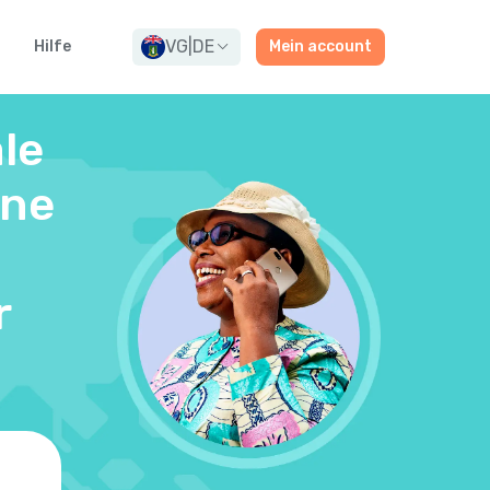
VG
|
DE
g
Hilfe
Mein account
le
ine
r