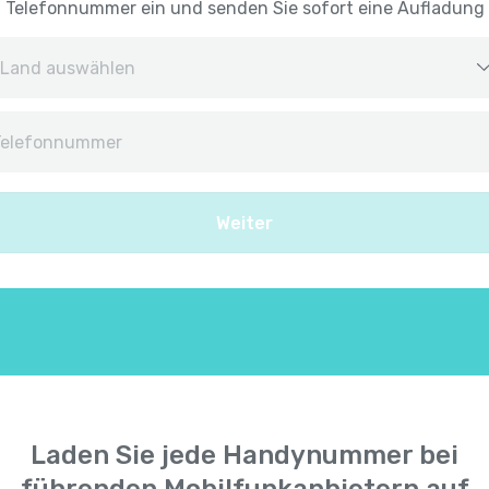
Telefonnummer ein und senden Sie sofort eine Aufladung
Afghanistan
+
9
Albanien
+
35
Weiter
Algerien
+
21
Amerikanisch-Samoa
+
168
Amerikanische Jungferninseln
+
134
Andorra
+
37
Laden Sie jede Handynummer bei