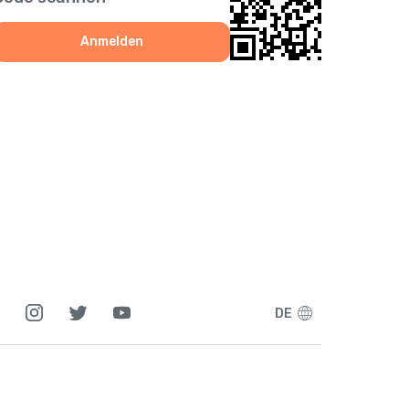
9
Anmelden
1
5
1
7
7
DE
5
4