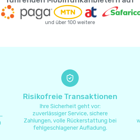
führenden Mobilfunkanbietern auf
Angola
+
24
Anguilla
+
126
und über 100 weitere
Antarktis
+
67
Antigua und Barbuda
+
126
Argentinien
+
5
Armenien
+
37
Risikofreie Transaktionen
Ihre Sicherheit geht vor:
Aruba
+
29
zuverlässiger Service, sichere
 –
Zahlungen, volle Rückerstattung bei
w
0
Aserbaidschan
+
99
fehlgeschlagener Aufladung.