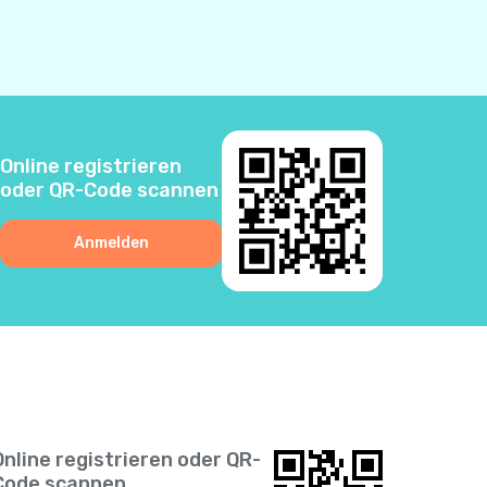
1
2
3
Online registrieren
oder QR-Code scannen
0
Anmelden
6
5
2
1
Online registrieren oder QR-
Code scannen