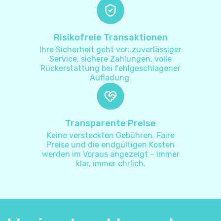
Aruba
+
297
Risikofreie Transaktionen
Ihre Sicherheit geht vor: zuverlässiger
Aserbaidschan
+
994
Service, sichere Zahlungen, volle
Rückerstattung bei fehlgeschlagener
Aufladung.
Australien
+
61
Bahamas
+
1242
Transparente Preise
Keine versteckten Gebühren. Faire
Bahrain
+
973
Preise und die endgültigen Kosten
werden im Voraus angezeigt – immer
Bangladesch
klar, immer ehrlich.
+
880
Barbados
+
1246
Belarus
+
375