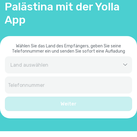
Palästina mit der Yolla
App
Wählen Sie das Land des Empfängers, geben Sie seine
Telefonnummer ein und senden Sie sofort eine Aufladung
Afghanistan
+
93
Albanien
+
355
Weiter
Algerien
+
213
Amerikanisch-Samoa
+
1684