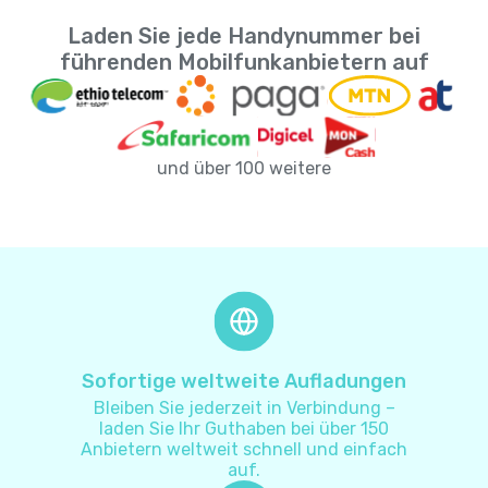
Laden Sie jede Handynummer bei
Amerikanische Jungferninseln
+
1340
führenden Mobilfunkanbietern auf
Andorra
+
376
und über 100 weitere
Angola
+
244
Anguilla
+
1264
Antarktis
+
672
Antigua und Barbuda
+
1268
Sofortige weltweite Aufladungen
Bleiben Sie jederzeit in Verbindung –
Argentinien
+
54
laden Sie Ihr Guthaben bei über 150
Anbietern weltweit schnell und einfach
auf.
Armenien
+
374