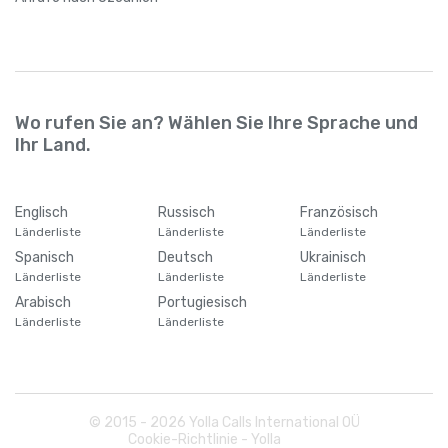
China
+
86
Cookinseln
+
682
Wo rufen Sie an? Wählen Sie Ihre Sprache und
Ihr Land.
Costa Rica
+
506
Englisch
Russisch
Französisch
Curaçao
+
599
Länderliste
Länderliste
Länderliste
Spanisch
Deutsch
Ukrainisch
Demokratische Republik Kongo
+
243
Länderliste
Länderliste
Länderliste
Arabisch
Portugiesisch
Länderliste
Länderliste
Deutschland
+
49
Dominica
+
1767
© 2015 -
2026
Yolla Calls International OÜ
Cookie-Richtlinie - Yolla
Dominikanische Republik
+
1809