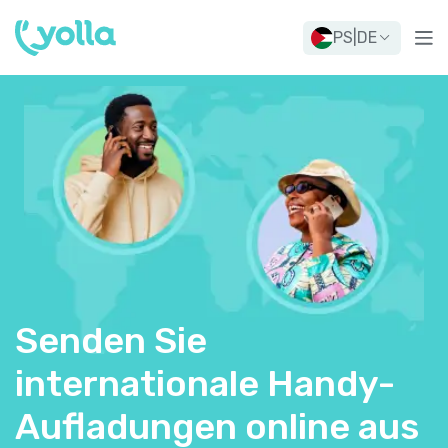
PS
|
DE
Senden Sie
internationale Handy-
Aufladungen online aus