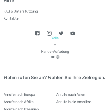
Hilfe
FAQ & Unterstützung
Brasilien
+
55
Kontakte
Britische Jungferninseln
+
1284
Britisches Territorium im Indischen
+
24
Yolla
Ozean
6
>
Handy-Aufladung
Brunei
+
673
DE
Bulgarien
+
359
Wohin rufen Sie an? Wählen Sie Ihre Zielregion.
Burkina Faso
+
226
Anrufe
nach Europa
Anrufe
nach Asien
Burundi
+
257
Anrufe
nach Afrika
Anrufe
in die Amerikas
Anrufe
nach Ozeanien
Chile
+
56