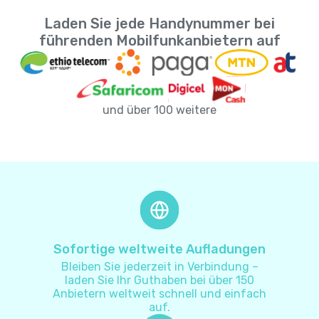
Laden Sie jede Handynummer bei
Amerikanische Jungferninseln
+
1340
führenden Mobilfunkanbietern auf
Andorra
+
376
und über 100 weitere
Angola
+
244
Anguilla
+
1264
Antarktis
+
672
Antigua und Barbuda
+
1268
Sofortige weltweite Aufladungen
Bleiben Sie jederzeit in Verbindung –
Argentinien
+
54
laden Sie Ihr Guthaben bei über 150
Anbietern weltweit schnell und einfach
auf.
Armenien
+
374