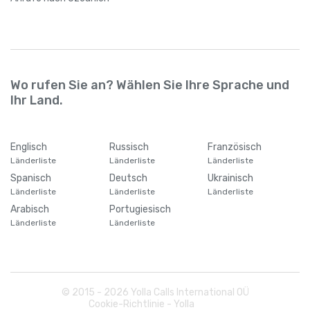
China
+
86
Cookinseln
+
682
Wo rufen Sie an? Wählen Sie Ihre Sprache und
Ihr Land.
Costa Rica
+
506
Englisch
Russisch
Französisch
Curaçao
+
599
Länderliste
Länderliste
Länderliste
Spanisch
Deutsch
Ukrainisch
Demokratische Republik Kongo
+
243
Länderliste
Länderliste
Länderliste
Arabisch
Portugiesisch
Länderliste
Länderliste
Deutschland
+
49
Dominica
+
1767
© 2015 -
2026
Yolla Calls International OÜ
Cookie-Richtlinie - Yolla
Dominikanische Republik
+
1809