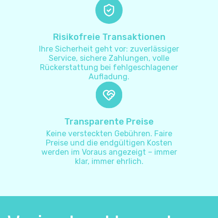
Aruba
+
297
Risikofreie Transaktionen
Ihre Sicherheit geht vor: zuverlässiger
Aserbaidschan
+
994
Service, sichere Zahlungen, volle
Rückerstattung bei fehlgeschlagener
Aufladung.
Australien
+
61
Bahamas
+
1242
Transparente Preise
Keine versteckten Gebühren. Faire
Bahrain
+
973
Preise und die endgültigen Kosten
werden im Voraus angezeigt – immer
Bangladesch
klar, immer ehrlich.
+
880
Barbados
+
1246
Belarus
+
375