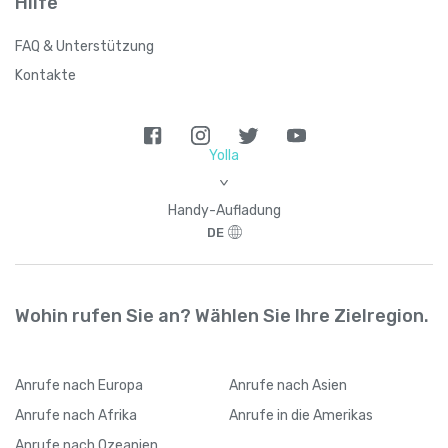
Hilfe
FAQ & Unterstützung
Brasilien
+
55
Kontakte
Britische Jungferninseln
+
1284
Britisches Territorium im Indischen
+
24
Yolla
Ozean
6
>
Handy-Aufladung
Brunei
+
673
DE
Bulgarien
+
359
Wohin rufen Sie an? Wählen Sie Ihre Zielregion.
Burkina Faso
+
226
Anrufe
nach Europa
Anrufe
nach Asien
Burundi
+
257
Anrufe
nach Afrika
Anrufe
in die Amerikas
Anrufe
nach Ozeanien
Chile
+
56