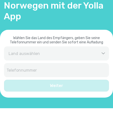
Norwegen mit der Yolla
App
Wählen Sie das Land des Empfängers, geben Sie seine
Telefonnummer ein und senden Sie sofort eine Aufladung
Afghanistan
+
93
Albanien
+
355
Weiter
Algerien
+
213
Amerikanisch-Samoa
+
1684