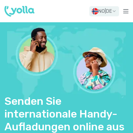
NO
|
DE
Senden Sie
internationale Handy-
Aufladungen online aus