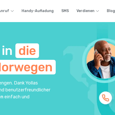
Anruf
Handy-Aufladung
SMS
Verdienen
Blog
 in
die
Norwegen
engen. Dank Yollas
und benutzerfreundlicher
en
einfach und