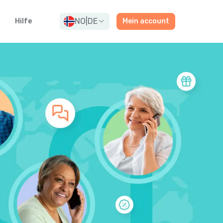
NO
|
DE
Hilfe
Mein account