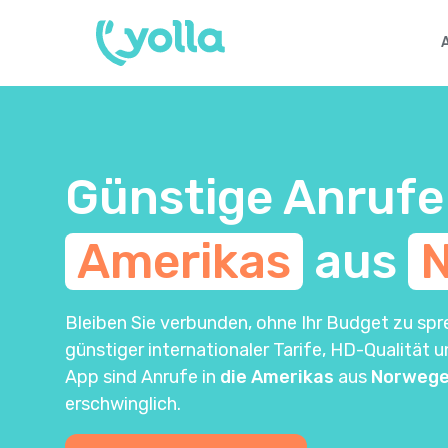
Günstige Anrufe
Amerikas
aus
Bleiben Sie verbunden, ohne Ihr Budget zu spr
günstiger internationaler Tarife, HD-Qualität 
App sind Anrufe in
die Amerikas
aus
Norweg
erschwinglich.