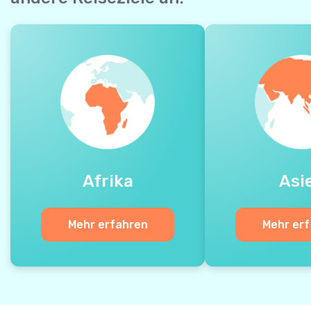
Afrika
Asi
Mehr erfahren
Mehr er