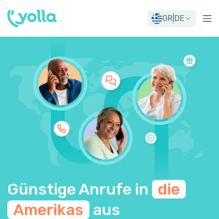
GR
|
DE
Günstige Anrufe in
die
Amerikas
aus