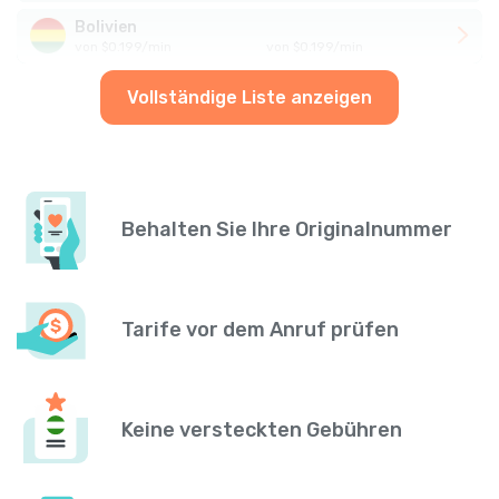
Bolivien
von
$
0.199
/
min
von
$
0.199
/
min
Vollständige Liste anzeigen
Behalten Sie Ihre Originalnummer
Tarife vor dem Anruf prüfen
Keine versteckten Gebühren