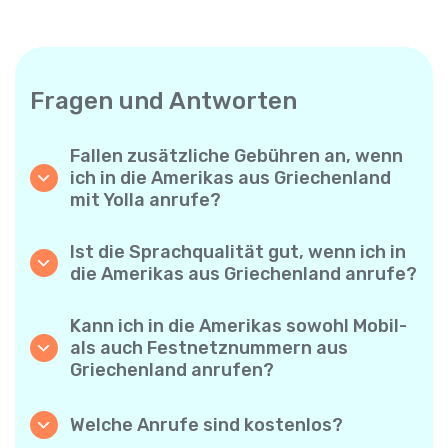
Fragen und Antworten
Fallen zusätzliche Gebühren an, wenn
ich in die Amerikas aus Griechenland
mit Yolla anrufe?
Yolla verwendet ein einfaches
Abrechnungssystem pro Minute – Sie zahlen
Ist die Sprachqualität gut, wenn ich in
nur für die Gesprächsdauer. Keine
die Amerikas aus Griechenland anrufe?
versteckten Kosten, keine verpflichtenden
Ja. Yolla bietet Premium-HD-Audio für alle
Monatsabos oder Einrichtungsgebühren.
Anrufe, sodass es sich anfühlt, als würden
Kann ich in die Amerikas sowohl Mobil-
Sie mit jemandem aus Ihrer Nachbarschaft
als auch Festnetznummern aus
sprechen – selbst wenn er am anderen Ende
Griechenland anrufen?
der Welt ist.
Absolut. Yolla unterstützt alle Telefontypen –
Festnetz, Mobiltelefone und sogar einfache
Welche Anrufe sind kostenlos?
Handys – Sie können also jeden in die