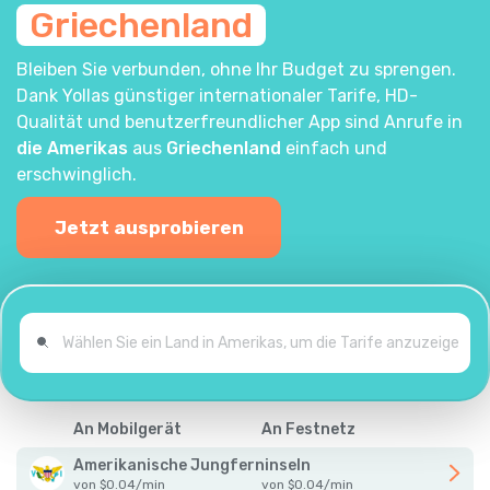
Griechenland
Bleiben Sie verbunden, ohne Ihr Budget zu sprengen.
Dank Yollas günstiger internationaler Tarife, HD-
Qualität und benutzerfreundlicher App sind Anrufe in
die Amerikas
aus
Griechenland
einfach und
erschwinglich.
Jetzt ausprobieren
An Mobilgerät
An Festnetz
Amerikanische Jungferninseln
von
$
0.04
/
min
von
$
0.04
/
min