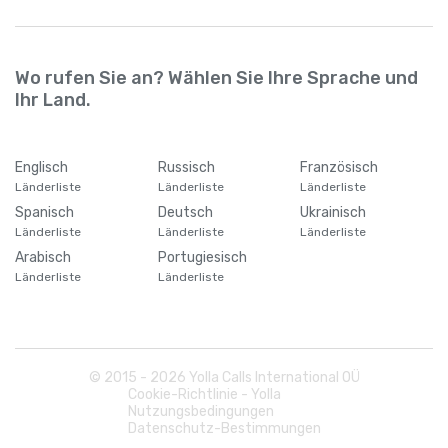
Wo rufen Sie an? Wählen Sie Ihre Sprache und
Ihr Land.
Englisch
Russisch
Französisch
Länderliste
Länderliste
Länderliste
Spanisch
Deutsch
Ukrainisch
Länderliste
Länderliste
Länderliste
Arabisch
Portugiesisch
Länderliste
Länderliste
© 2015 -
2026
Yolla Calls International OÜ
Cookie-Richtlinie - Yolla
Nutzungsbedingungen
Datenschutz-Bestimmungen