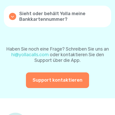
Kontrollkästchen „Automatische Aufladung“
nach erfolgreicher Zahlung zu aktivieren.
Sieht oder behält Yolla meine
Mit dieser Einstellung wird Ihr Yolla-
Bankkartennummer?
Guthaben automatisch aufgeladen, wenn
Yolla speichert keine Bankkartendaten- die
das Guthaben unter $1 beträgt. Wenn Sie die
Karteninformationen sind durch das
Funktion zum automatischen Aufladen über
Zahlungsverarbeitungssystem sicher
die Website aktivieren, ist der
geschützt. Um es Ihnen leichter zu machen,
Standardbetrag $8. Sie können ihn später
können Sie sich für das sichere
ändern.
Haben Sie noch eine Frage? Schreiben Sie uns an
Zahlungssystem entscheiden, um Ihre
hi@yollacalls.com
oder kontaktieren Sie den
Karteninformationen für zukünftige
Sie können die Funktion „automatisch
Support über die App.
Zahlungen zu speichern. Auf diese Weise
aufladen“ jederzeit deaktivieren.
müssen Sie Ihre Karteninformationen bei
einer weiteren Zahlung nicht erneut
eingeben.
Support kontaktieren