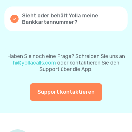
Kontrollkästchen „Automatische Aufladung“
nach erfolgreicher Zahlung zu aktivieren.
Sieht oder behält Yolla meine
Mit dieser Einstellung wird Ihr Yolla-
Bankkartennummer?
Guthaben automatisch aufgeladen, wenn
Yolla speichert keine Bankkartendaten- die
das Guthaben unter $1 beträgt. Wenn Sie die
Karteninformationen sind durch das
Funktion zum automatischen Aufladen über
Zahlungsverarbeitungssystem sicher
die Website aktivieren, ist der
geschützt. Um es Ihnen leichter zu machen,
Standardbetrag $8. Sie können ihn später
können Sie sich für das sichere
ändern.
Haben Sie noch eine Frage? Schreiben Sie uns an
Zahlungssystem entscheiden, um Ihre
hi@yollacalls.com
oder kontaktieren Sie den
Karteninformationen für zukünftige
Sie können die Funktion „automatisch
Support über die App.
Zahlungen zu speichern. Auf diese Weise
aufladen“ jederzeit deaktivieren.
müssen Sie Ihre Karteninformationen bei
einer weiteren Zahlung nicht erneut
eingeben.
Support kontaktieren