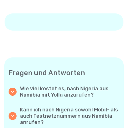
Fragen und Antworten
Wie viel kostet es, nach Nigeria aus
Namibia mit Yolla anzurufen?
Yolla bietet günstige Minutenpreise für
Anrufe nach Nigeria. Prüfen Sie einfach die
Kann ich nach Nigeria sowohl Mobil- als
aktuellen Tarife in der App – keine
auch Festnetznummern aus Namibia
versteckten Gebühren, keine
anrufen?
Überraschungen.