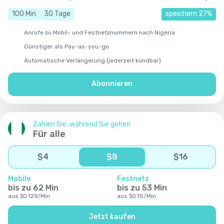
100
Min
30
Tage
speichern
27
%
Anrufe zu Mobil- und Festnetznummern nach Nigeria
Günstiger als Pay-as-you-go
Automatische Verlängerung (jederzeit kündbar)
Abonnieren
Zahlen Sie, während Sie gehen
Für alle
$
4
$
8
$
16
Mobile
Festnetz
bis zu
62
Min
bis zu
53
Min
aus
$
0.129
/
Min
aus
$
0.15
/
Min
Jetzt kaufen