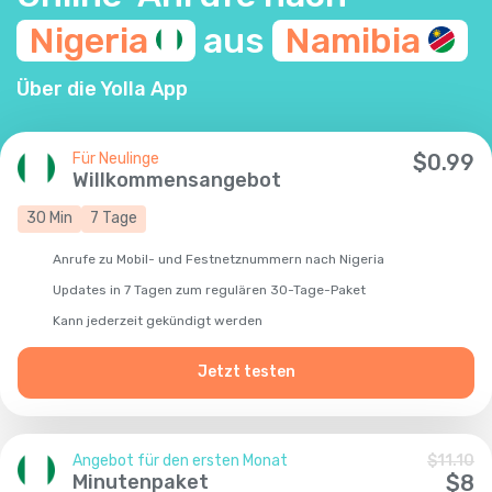
Nigeria
aus
Namibia
Über die Yolla App
Für Neulinge
$
0.99
Willkommensangebot
30
Min
7
Tage
Anrufe zu Mobil- und Festnetznummern nach Nigeria
Updates in 7 Tagen zum regulären 30-Tage-Paket
Kann jederzeit gekündigt werden
Jetzt testen
Angebot für den ersten Monat
$
11.10
Minutenpaket
$
8