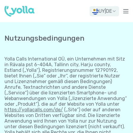
UY
|
DE
Nutzungsbedingungen
Yolla Calls International OÜ, ein Unternehmen mit Sitz
in Rävala pst 6-404A, Tallinn city, Harju county,
Estland („Yolla“), Registrierungsnummer 12790192,
bietet Ihnen („Sie“ oder „Ihr“, der registrierte Nutzer
und Lizenznehmer gemäß diesen Bedingungen)
Anrufe, Textnachrichten und andere Dienste
(„Service“) über die lizenzierten Smartphone- und
Webanwendungen von Yolla („lizenzierte Anwendung“
oder „Produkt“), die auf der Website von Yolla unter
https://yollacalls.com/de/
(„Site“) oder auf anderen
Websites von Dritten verfügbar sind. Die lizenzierte
Anwendung wird Ihnen von Yolla nur zur Nutzung
unter diesen Bedingungen lizenziert (nicht verkauft).
Yolla behält sich alle Rechte vor, die Ihnen nicht