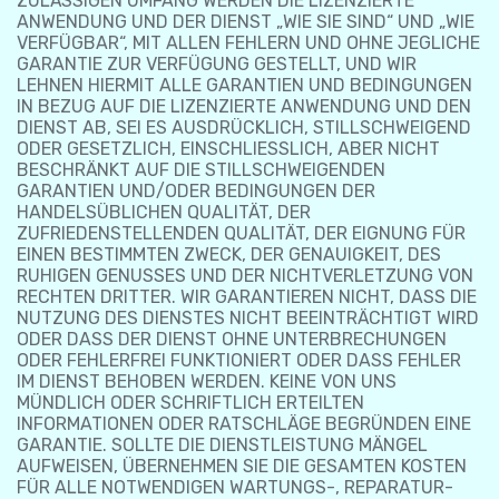
ZULÄSSIGEN UMFANG WERDEN DIE LIZENZIERTE
ANWENDUNG UND DER DIENST „WIE SIE SIND“ UND „WIE
VERFÜGBAR“, MIT ALLEN FEHLERN UND OHNE JEGLICHE
GARANTIE ZUR VERFÜGUNG GESTELLT, UND WIR
LEHNEN HIERMIT ALLE GARANTIEN UND BEDINGUNGEN
IN BEZUG AUF DIE LIZENZIERTE ANWENDUNG UND DEN
DIENST AB, SEI ES AUSDRÜCKLICH, STILLSCHWEIGEND
ODER GESETZLICH, EINSCHLIESSLICH, ABER NICHT
BESCHRÄNKT AUF DIE STILLSCHWEIGENDEN
GARANTIEN UND/ODER BEDINGUNGEN DER
HANDELSÜBLICHEN QUALITÄT, DER
ZUFRIEDENSTELLENDEN QUALITÄT, DER EIGNUNG FÜR
EINEN BESTIMMTEN ZWECK, DER GENAUIGKEIT, DES
RUHIGEN GENUSSES UND DER NICHTVERLETZUNG VON
RECHTEN DRITTER. WIR GARANTIEREN NICHT, DASS DIE
NUTZUNG DES DIENSTES NICHT BEEINTRÄCHTIGT WIRD
ODER DASS DER DIENST OHNE UNTERBRECHUNGEN
ODER FEHLERFREI FUNKTIONIERT ODER DASS FEHLER
IM DIENST BEHOBEN WERDEN. KEINE VON UNS
MÜNDLICH ODER SCHRIFTLICH ERTEILTEN
INFORMATIONEN ODER RATSCHLÄGE BEGRÜNDEN EINE
GARANTIE. SOLLTE DIE DIENSTLEISTUNG MÄNGEL
AUFWEISEN, ÜBERNEHMEN SIE DIE GESAMTEN KOSTEN
FÜR ALLE NOTWENDIGEN WARTUNGS-, REPARATUR-