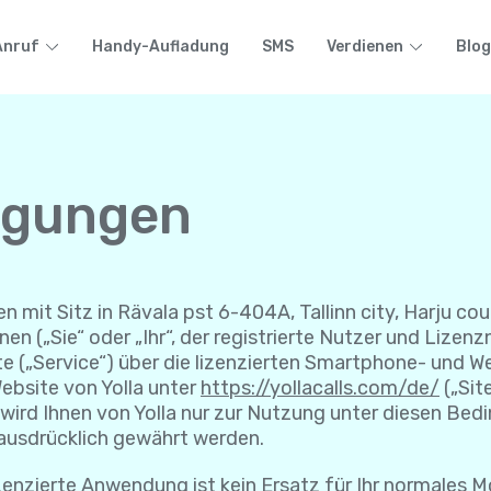
Anruf
Handy-Aufladung
SMS
Verdienen
Blog
ngungen
n mit Sitz in Rävala pst 6-404A, Tallinn city, Harju coun
en („Sie“ oder „Ihr“, der registrierte Nutzer und Liz
e („Service“) über die lizenzierten Smartphone- und W
ebsite von Yolla unter
https://yollacalls.com/de/
(„Sit
ird Ihnen von Yolla nur zur Nutzung unter diesen Bedin
t ausdrücklich gewährt werden.
ierte Anwendung ist kein Ersatz für Ihr normales Mo