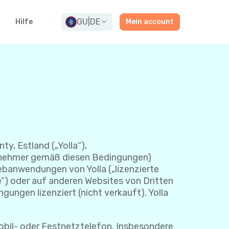
GU
|
DE
Hilfe
Mein account
ty, Estland („Yolla“),
enznehmer gemäß diesen Bedingungen)
ebanwendungen von Yolla („lizenzierte
e“) oder auf anderen Websites von Dritten
gungen lizenziert (nicht verkauft). Yolla
bil- oder Festnetztelefon. Insbesondere