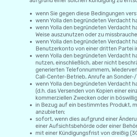
aufgrund einer solchen Kündigung zu ents
wenn Sie gegen diese Bedingungen vers
wenn Yolla den begründeten Verdacht hat
wenn Yolla den begründeten Verdacht hat,
Weise auszunutzen oder zu missbrauche
wenn Yolla den begründeten Verdacht hat
Benutzerkonto von einer dritten Partei i
wenn Yolla den begründeten Verdacht ha
nutzen, einschließlich, aber nicht bes
generierten Telefonnummern, Wiederve
Call-Center-Betrieb, Anrufe an Sonder
wenn Yolla den begründeten Verdacht ha
(d.h. das Versenden von Kopien einer ei
kommerziellen Zwecken oder in böswilli
in Bezug auf ein bestimmtes Produkt, mi
anzubieten;
sofort, wenn dies aufgrund einer Änderu
einer Aufsichtsbehörde oder einer Behör
mit einer Kündigungsfrist von dreißig (3