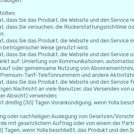
chädigen:
toßen;
, dass Sie das Produkt, die Website und den Service 
 dass Sie versuchen, die Rückerstattungsrichtlinie ode
n;
, dass Sie das Produkt, die Website und den Service in
n betrügerischer Weise genutzt wird;
t, dass Sie das Produkt, die Website und den Service
chränkt auf: Umleitung von Kommunikationen, automati
rkauf oder gemeinsame Nutzung von Abonnementminut
-/Premium-Tarif-Telefonnummern und andere Aktivität
t, dass Sie das Produkt, die Website und den Service 
nzigen Nachricht an viele Benutzer, das Versenden von
ger Absicht) verwenden;
t dreißig (30) Tagen Vorankündigung, wenn Yolla besch
ng oder nachteiligen Auslegung von Gesetzen/Vorschrif
de mit gesetzlichem Auftrag oder von einem der Partne
0) Tagen, wenn Yolla beschließt, das Produkt und den S