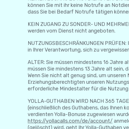
können Sie mit ihr keine Notrufe an Notdi
dass Sie bei Bedarf Notrufe tätigen könne
KEIN ZUGANG ZU SONDER- UND MEHRWERTD
werden vom Dienst nicht angeboten.
NUTZUNGSBESCHRÄNKUNGEN PRÜFEN: In eini
in Ihrer Verantwortung, sich zu vergewisser
ALTER: Sie müssen mindestens 16 Jahre al
müssen Sie mindestens 13 Jahre alt sein, 
Wenn Sie nicht alt genug sind, um unsere
Erziehungsberechtigten unseren Nutzungs
erforderliche Mindestalter für die Nutzung
YOLLA-GUTHABEN WIRD NACH 365 TAGEN INA
(einschließlich des Guthabens, das Ihnen
verdienten Yolla-Bonuse zugewiesen wurde).
https://yollacalls.com/de/account/
anmeld
(gelöscht) wird, geht Ihr Yolla-Guthaben v