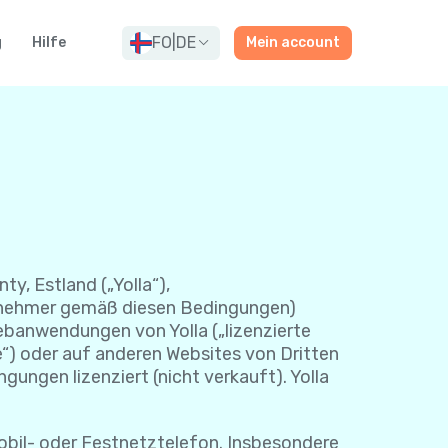
FO
|
DE
g
Hilfe
Mein account
ty, Estland („Yolla“),
enznehmer gemäß diesen Bedingungen)
ebanwendungen von Yolla („lizenzierte
e“) oder auf anderen Websites von Dritten
gungen lizenziert (nicht verkauft). Yolla
bil- oder Festnetztelefon. Insbesondere