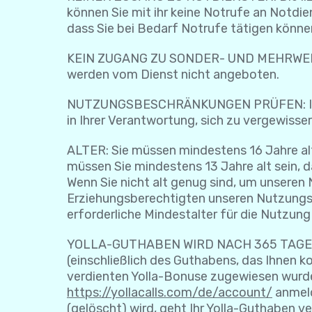
können Sie mit ihr keine Notrufe an Notdi
dass Sie bei Bedarf Notrufe tätigen könne
KEIN ZUGANG ZU SONDER- UND MEHRWERTD
werden vom Dienst nicht angeboten.
NUTZUNGSBESCHRÄNKUNGEN PRÜFEN: In eini
in Ihrer Verantwortung, sich zu vergewisser
ALTER: Sie müssen mindestens 16 Jahre al
müssen Sie mindestens 13 Jahre alt sein, 
Wenn Sie nicht alt genug sind, um unsere
Erziehungsberechtigten unseren Nutzungs
erforderliche Mindestalter für die Nutzung
YOLLA-GUTHABEN WIRD NACH 365 TAGEN INA
(einschließlich des Guthabens, das Ihnen
verdienten Yolla-Bonuse zugewiesen wurde).
https://yollacalls.com/de/account/
anmeld
(gelöscht) wird, geht Ihr Yolla-Guthaben v