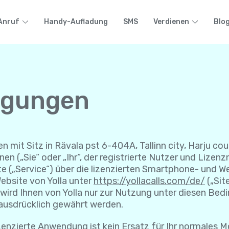
Anruf
Handy-Aufladung
SMS
Verdienen
Blo
ngungen
n mit Sitz in Rävala pst 6-404A, Tallinn city, Harju coun
en („Sie“ oder „Ihr“, der registrierte Nutzer und Liz
e („Service“) über die lizenzierten Smartphone- und W
ebsite von Yolla unter
https://yollacalls.com/de/
(„Sit
ird Ihnen von Yolla nur zur Nutzung unter diesen Bedin
t ausdrücklich gewährt werden.
ierte Anwendung ist kein Ersatz für Ihr normales Mo