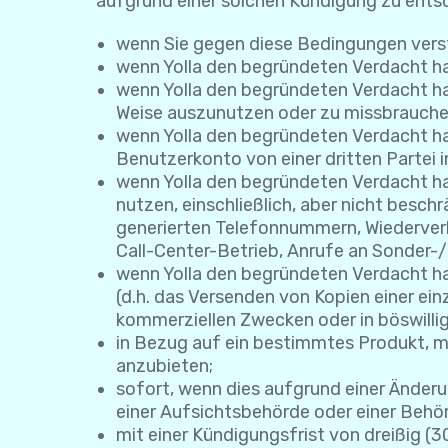
aufgrund einer solchen Kündigung zu ents
wenn Sie gegen diese Bedingungen vers
wenn Yolla den begründeten Verdacht hat
wenn Yolla den begründeten Verdacht hat,
Weise auszunutzen oder zu missbrauche
wenn Yolla den begründeten Verdacht hat
Benutzerkonto von einer dritten Partei i
wenn Yolla den begründeten Verdacht ha
nutzen, einschließlich, aber nicht bes
generierten Telefonnummern, Wiederve
Call-Center-Betrieb, Anrufe an Sonder
wenn Yolla den begründeten Verdacht ha
(d.h. das Versenden von Kopien einer ei
kommerziellen Zwecken oder in böswilli
in Bezug auf ein bestimmtes Produkt, mi
anzubieten;
sofort, wenn dies aufgrund einer Änderu
einer Aufsichtsbehörde oder einer Behör
mit einer Kündigungsfrist von dreißig (3