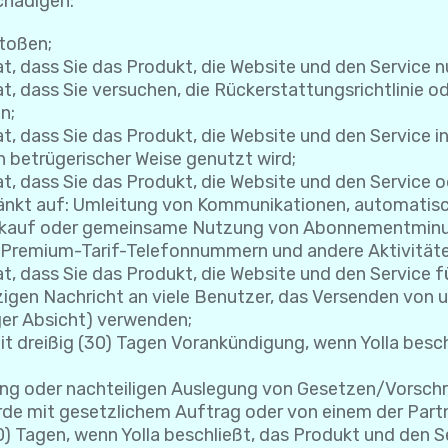
chädigen:
toßen;
, dass Sie das Produkt, die Website und den Service 
 dass Sie versuchen, die Rückerstattungsrichtlinie ode
n;
, dass Sie das Produkt, die Website und den Service in
n betrügerischer Weise genutzt wird;
t, dass Sie das Produkt, die Website und den Service
chränkt auf: Umleitung von Kommunikationen, automati
rkauf oder gemeinsame Nutzung von Abonnementminut
-/Premium-Tarif-Telefonnummern und andere Aktivität
t, dass Sie das Produkt, die Website und den Service 
nzigen Nachricht an viele Benutzer, das Versenden von
ger Absicht) verwenden;
t dreißig (30) Tagen Vorankündigung, wenn Yolla besch
ng oder nachteiligen Auslegung von Gesetzen/Vorschrif
de mit gesetzlichem Auftrag oder von einem der Partne
0) Tagen, wenn Yolla beschließt, das Produkt und den S