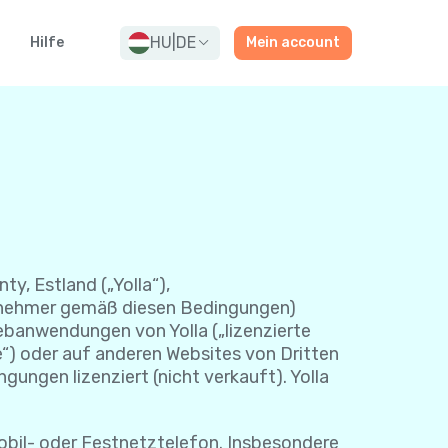
HU
|
DE
Hilfe
Mein account
ty, Estland („Yolla“),
enznehmer gemäß diesen Bedingungen)
ebanwendungen von Yolla („lizenzierte
e“) oder auf anderen Websites von Dritten
gungen lizenziert (nicht verkauft). Yolla
bil- oder Festnetztelefon. Insbesondere