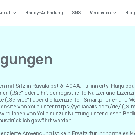
Anruf
Handy-Aufladung
SMS
Verdienen
Blog
ngungen
n mit Sitz in Rävala pst 6-404A, Tallinn city, Harju coun
en („Sie“ oder „Ihr“, der registrierte Nutzer und Liz
e („Service“) über die lizenzierten Smartphone- und W
ebsite von Yolla unter
https://yollacalls.com/de/
(„Sit
ird Ihnen von Yolla nur zur Nutzung unter diesen Bedin
t ausdrücklich gewährt werden.
ierte Anwendung ist kein Ersatz für Ihr normales Mo