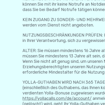
können Sie mit ihr keine Notrufe an Notdi
dass Sie bei Bedarf Notrufe tätigen könne
KEIN ZUGANG ZU SONDER- UND MEHRWERTD
werden vom Dienst nicht angeboten.
NUTZUNGSBESCHRÄNKUNGEN PRÜFEN: In eini
in Ihrer Verantwortung, sich zu vergewisser
ALTER: Sie müssen mindestens 16 Jahre al
müssen Sie mindestens 13 Jahre alt sein, 
Wenn Sie nicht alt genug sind, um unsere
Erziehungsberechtigten unseren Nutzungs
erforderliche Mindestalter für die Nutzung
YOLLA-GUTHABEN WIRD NACH 365 TAGEN INA
(einschließlich des Guthabens, das Ihnen
verdienten Yolla-Bonuse zugewiesen wurde).
https://yollacalls.com/de/account/
anmeld
(gelöscht) wird, geht Ihr Yolla-Guthaben v