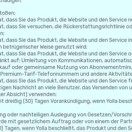
chädigen:
toßen;
, dass Sie das Produkt, die Website und den Service 
 dass Sie versuchen, die Rückerstattungsrichtlinie ode
n;
, dass Sie das Produkt, die Website und den Service in
n betrügerischer Weise genutzt wird;
t, dass Sie das Produkt, die Website und den Service
chränkt auf: Umleitung von Kommunikationen, automati
rkauf oder gemeinsame Nutzung von Abonnementminut
-/Premium-Tarif-Telefonnummern und andere Aktivität
t, dass Sie das Produkt, die Website und den Service 
nzigen Nachricht an viele Benutzer, das Versenden von
ger Absicht) verwenden;
t dreißig (30) Tagen Vorankündigung, wenn Yolla besch
ng oder nachteiligen Auslegung von Gesetzen/Vorschrif
de mit gesetzlichem Auftrag oder von einem der Partne
0) Tagen, wenn Yolla beschließt, das Produkt und den S