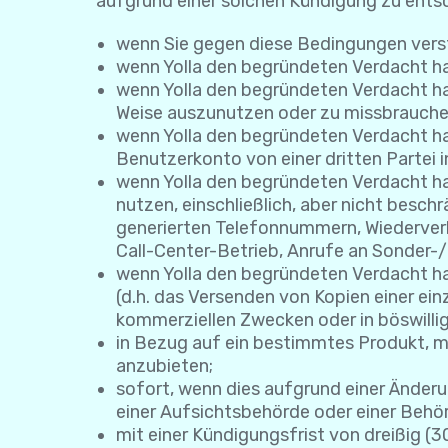
aufgrund einer solchen Kündigung zu ents
wenn Sie gegen diese Bedingungen vers
wenn Yolla den begründeten Verdacht hat
wenn Yolla den begründeten Verdacht hat,
Weise auszunutzen oder zu missbrauche
wenn Yolla den begründeten Verdacht hat
Benutzerkonto von einer dritten Partei i
wenn Yolla den begründeten Verdacht ha
nutzen, einschließlich, aber nicht bes
generierten Telefonnummern, Wiederve
Call-Center-Betrieb, Anrufe an Sonder
wenn Yolla den begründeten Verdacht ha
(d.h. das Versenden von Kopien einer ei
kommerziellen Zwecken oder in böswilli
in Bezug auf ein bestimmtes Produkt, mi
anzubieten;
sofort, wenn dies aufgrund einer Änderu
einer Aufsichtsbehörde oder einer Behör
mit einer Kündigungsfrist von dreißig (3