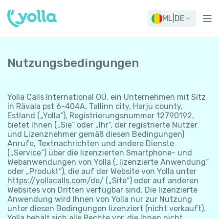
ML
|
DE
Nutzungsbedingungen
Yolla Calls International OÜ, ein Unternehmen mit Sitz
in Rävala pst 6-404A, Tallinn city, Harju county,
Estland („Yolla“), Registrierungsnummer 12790192,
bietet Ihnen („Sie“ oder „Ihr“, der registrierte Nutzer
und Lizenznehmer gemäß diesen Bedingungen)
Anrufe, Textnachrichten und andere Dienste
(„Service“) über die lizenzierten Smartphone- und
Webanwendungen von Yolla („lizenzierte Anwendung“
oder „Produkt“), die auf der Website von Yolla unter
https://yollacalls.com/de/
(„Site“) oder auf anderen
Websites von Dritten verfügbar sind. Die lizenzierte
Anwendung wird Ihnen von Yolla nur zur Nutzung
unter diesen Bedingungen lizenziert (nicht verkauft).
Yolla behält sich alle Rechte vor, die Ihnen nicht