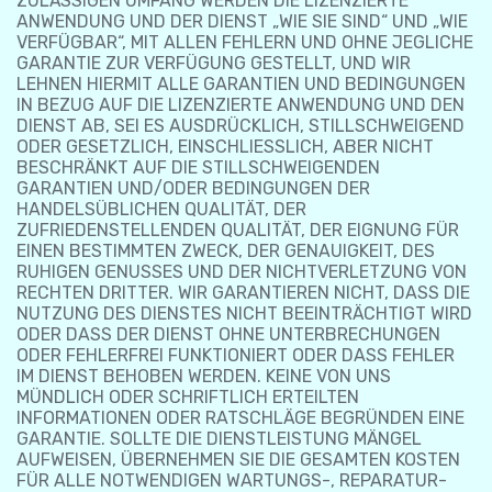
ZULÄSSIGEN UMFANG WERDEN DIE LIZENZIERTE
ANWENDUNG UND DER DIENST „WIE SIE SIND“ UND „WIE
VERFÜGBAR“, MIT ALLEN FEHLERN UND OHNE JEGLICHE
GARANTIE ZUR VERFÜGUNG GESTELLT, UND WIR
LEHNEN HIERMIT ALLE GARANTIEN UND BEDINGUNGEN
IN BEZUG AUF DIE LIZENZIERTE ANWENDUNG UND DEN
DIENST AB, SEI ES AUSDRÜCKLICH, STILLSCHWEIGEND
ODER GESETZLICH, EINSCHLIESSLICH, ABER NICHT
BESCHRÄNKT AUF DIE STILLSCHWEIGENDEN
GARANTIEN UND/ODER BEDINGUNGEN DER
HANDELSÜBLICHEN QUALITÄT, DER
ZUFRIEDENSTELLENDEN QUALITÄT, DER EIGNUNG FÜR
EINEN BESTIMMTEN ZWECK, DER GENAUIGKEIT, DES
RUHIGEN GENUSSES UND DER NICHTVERLETZUNG VON
RECHTEN DRITTER. WIR GARANTIEREN NICHT, DASS DIE
NUTZUNG DES DIENSTES NICHT BEEINTRÄCHTIGT WIRD
ODER DASS DER DIENST OHNE UNTERBRECHUNGEN
ODER FEHLERFREI FUNKTIONIERT ODER DASS FEHLER
IM DIENST BEHOBEN WERDEN. KEINE VON UNS
MÜNDLICH ODER SCHRIFTLICH ERTEILTEN
INFORMATIONEN ODER RATSCHLÄGE BEGRÜNDEN EINE
GARANTIE. SOLLTE DIE DIENSTLEISTUNG MÄNGEL
AUFWEISEN, ÜBERNEHMEN SIE DIE GESAMTEN KOSTEN
FÜR ALLE NOTWENDIGEN WARTUNGS-, REPARATUR-