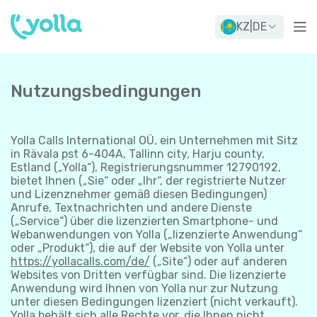
KZ
|
DE
Nutzungsbedingungen
Yolla Calls International OÜ, ein Unternehmen mit Sitz
in Rävala pst 6-404A, Tallinn city, Harju county,
Estland („Yolla“), Registrierungsnummer 12790192,
bietet Ihnen („Sie“ oder „Ihr“, der registrierte Nutzer
und Lizenznehmer gemäß diesen Bedingungen)
Anrufe, Textnachrichten und andere Dienste
(„Service“) über die lizenzierten Smartphone- und
Webanwendungen von Yolla („lizenzierte Anwendung“
oder „Produkt“), die auf der Website von Yolla unter
https://yollacalls.com/de/
(„Site“) oder auf anderen
Websites von Dritten verfügbar sind. Die lizenzierte
Anwendung wird Ihnen von Yolla nur zur Nutzung
unter diesen Bedingungen lizenziert (nicht verkauft).
Yolla behält sich alle Rechte vor, die Ihnen nicht