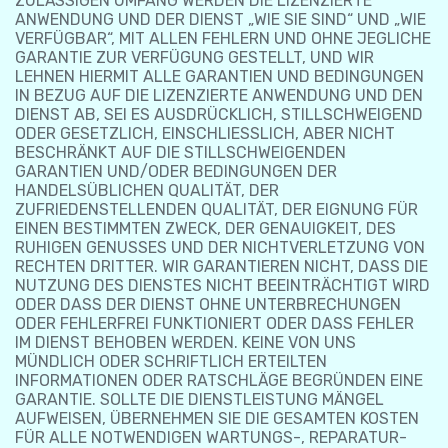
ZULÄSSIGEN UMFANG WERDEN DIE LIZENZIERTE
ANWENDUNG UND DER DIENST „WIE SIE SIND“ UND „WIE
VERFÜGBAR“, MIT ALLEN FEHLERN UND OHNE JEGLICHE
GARANTIE ZUR VERFÜGUNG GESTELLT, UND WIR
LEHNEN HIERMIT ALLE GARANTIEN UND BEDINGUNGEN
IN BEZUG AUF DIE LIZENZIERTE ANWENDUNG UND DEN
DIENST AB, SEI ES AUSDRÜCKLICH, STILLSCHWEIGEND
ODER GESETZLICH, EINSCHLIESSLICH, ABER NICHT
BESCHRÄNKT AUF DIE STILLSCHWEIGENDEN
GARANTIEN UND/ODER BEDINGUNGEN DER
HANDELSÜBLICHEN QUALITÄT, DER
ZUFRIEDENSTELLENDEN QUALITÄT, DER EIGNUNG FÜR
EINEN BESTIMMTEN ZWECK, DER GENAUIGKEIT, DES
RUHIGEN GENUSSES UND DER NICHTVERLETZUNG VON
RECHTEN DRITTER. WIR GARANTIEREN NICHT, DASS DIE
NUTZUNG DES DIENSTES NICHT BEEINTRÄCHTIGT WIRD
ODER DASS DER DIENST OHNE UNTERBRECHUNGEN
ODER FEHLERFREI FUNKTIONIERT ODER DASS FEHLER
IM DIENST BEHOBEN WERDEN. KEINE VON UNS
MÜNDLICH ODER SCHRIFTLICH ERTEILTEN
INFORMATIONEN ODER RATSCHLÄGE BEGRÜNDEN EINE
GARANTIE. SOLLTE DIE DIENSTLEISTUNG MÄNGEL
AUFWEISEN, ÜBERNEHMEN SIE DIE GESAMTEN KOSTEN
FÜR ALLE NOTWENDIGEN WARTUNGS-, REPARATUR-