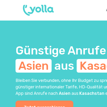
Günstige Anrufe
Asien
aus
Kasa
Bleiben Sie verbunden, ohne Ihr Budget zu spr
günstiger internationaler Tarife, HD-Qualität 
App sind Anrufe nach
Asien
aus
Kasachstan
e