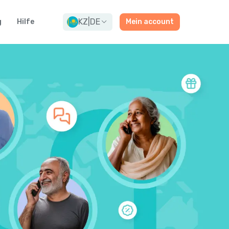
KZ
|
DE
g
Hilfe
Mein account