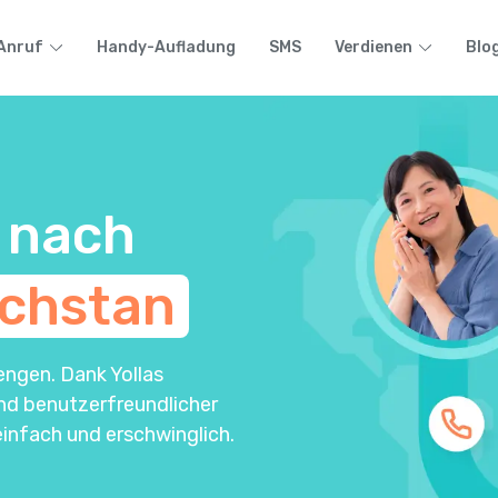
Anruf
Handy-Aufladung
SMS
Verdienen
Blo
 nach
chstan
engen. Dank Yollas
und benutzerfreundlicher
infach und erschwinglich.