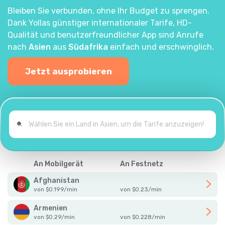
Bleiben Sie verbunden, ohne Ihr Budget zu sprengen.
Dank Yollas günstiger internationaler Tarife, HD-
Qualität und benutzerfreundlicher App sind Anrufe
nach
Asien
aus
Südafrika
einfach und erschwinglich.
Jetzt ausprobieren
An Mobilgerät
An Festnetz
Afghanistan
von
$
0.199
/
min
von
$
0.23
/
min
Armenien
von
$
0.29
/
min
von
$
0.228
/
min