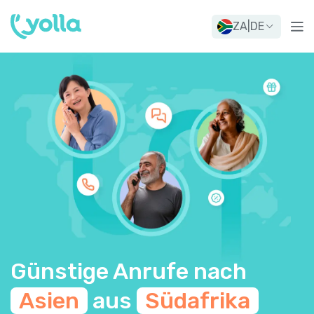
ZA
|
DE
Günstige Anrufe nach
Asien
aus
Südafrika