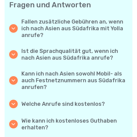
Fragen und Antworten
Fallen zusätzliche Gebühren an, wenn
ich nach Asien aus Südafrika mit Yolla
anrufe?
Yolla verwendet ein einfaches
Abrechnungssystem pro Minute – Sie zahlen
Ist die Sprachqualität gut, wenn ich
nur für die Gesprächsdauer. Keine
nach Asien aus Südafrika anrufe?
versteckten Kosten, keine verpflichtenden
Ja. Yolla bietet Premium-HD-Audio für alle
Monatsabos oder Einrichtungsgebühren.
Anrufe, sodass es sich anfühlt, als würden
Kann ich nach Asien sowohl Mobil- als
Sie mit jemandem aus Ihrer Nachbarschaft
auch Festnetznummern aus Südafrika
sprechen – selbst wenn er am anderen Ende
anrufen?
der Welt ist.
Absolut. Yolla unterstützt alle Telefontypen –
Festnetz, Mobiltelefone und sogar einfache
Welche Anrufe sind kostenlos?
Handys – Sie können also jeden nach Asien
Alle Yolla-zu-Yolla-Anrufe sind völlig
anrufen.
kostenlos, wenn beide Nutzer die App
Wie kann ich kostenloses Guthaben
verwenden und mit dem Internet verbunden
erhalten?
sind. Wählen Sie einfach die Option
Laden Sie Ihre Freunde ein, Yolla
„Kostenloser Anruf“ und telefonieren Sie,