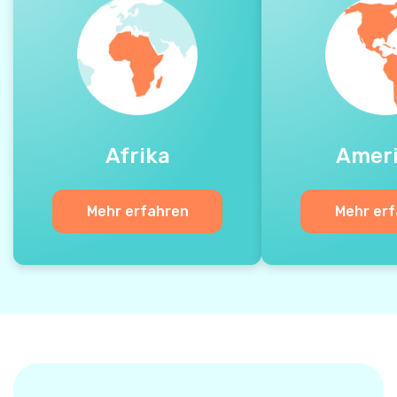
Afrika
Amer
Mehr erfahren
Mehr er