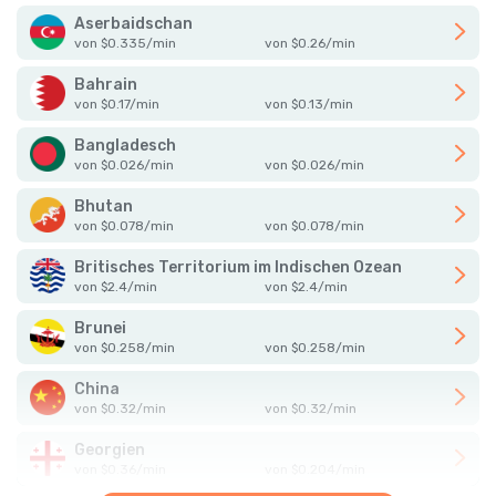
Aserbaidschan
von
$
0.335
/
min
von
$
0.26
/
min
Bahrain
von
$
0.17
/
min
von
$
0.13
/
min
Bangladesch
von
$
0.026
/
min
von
$
0.026
/
min
Bhutan
von
$
0.078
/
min
von
$
0.078
/
min
Britisches Territorium im Indischen Ozean
von
$
2.4
/
min
von
$
2.4
/
min
Brunei
von
$
0.258
/
min
von
$
0.258
/
min
China
von
$
0.32
/
min
von
$
0.32
/
min
Georgien
von
$
0.36
/
min
von
$
0.204
/
min