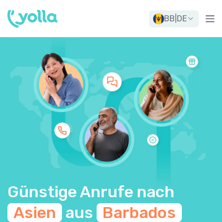
BB
|
DE
Günstige Anrufe nach
Asien
aus
Barbados