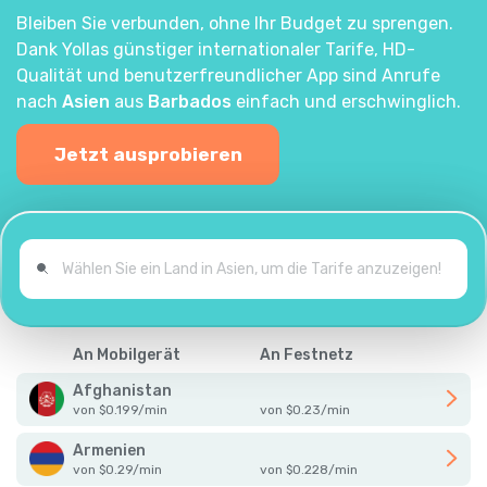
Bleiben Sie verbunden, ohne Ihr Budget zu sprengen.
Dank Yollas günstiger internationaler Tarife, HD-
Qualität und benutzerfreundlicher App sind Anrufe
nach
Asien
aus
Barbados
einfach und erschwinglich.
Jetzt ausprobieren
An Mobilgerät
An Festnetz
Afghanistan
von
$
0.199
/
min
von
$
0.23
/
min
Armenien
von
$
0.29
/
min
von
$
0.228
/
min