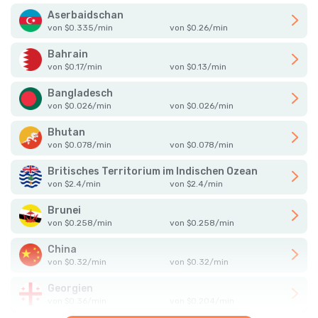
Aserbaidschan
von
$
0.335
/
min
von
$
0.26
/
min
Bahrain
von
$
0.17
/
min
von
$
0.13
/
min
Bangladesch
von
$
0.026
/
min
von
$
0.026
/
min
Bhutan
von
$
0.078
/
min
von
$
0.078
/
min
Britisches Territorium im Indischen Ozean
von
$
2.4
/
min
von
$
2.4
/
min
Brunei
von
$
0.258
/
min
von
$
0.258
/
min
China
von
$
0.32
/
min
von
$
0.32
/
min
Georgien
von
$
0.36
/
min
von
$
0.204
/
min