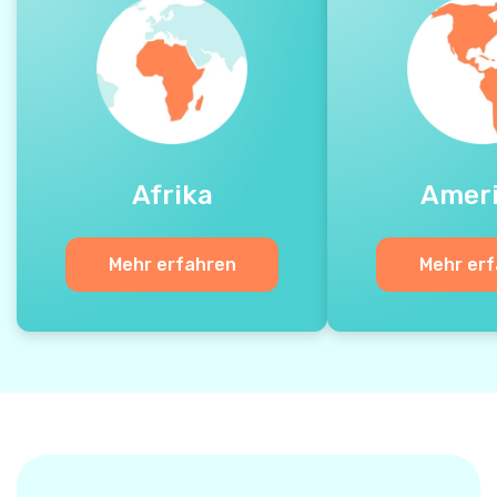
Afrika
Amer
Mehr erfahren
Mehr er