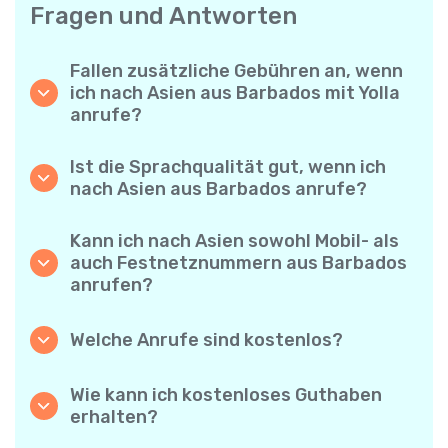
Fragen und Antworten
Fallen zusätzliche Gebühren an, wenn
ich nach Asien aus Barbados mit Yolla
anrufe?
Yolla verwendet ein einfaches
Abrechnungssystem pro Minute – Sie zahlen
Ist die Sprachqualität gut, wenn ich
nur für die Gesprächsdauer. Keine
nach Asien aus Barbados anrufe?
versteckten Kosten, keine verpflichtenden
Ja. Yolla bietet Premium-HD-Audio für alle
Monatsabos oder Einrichtungsgebühren.
Anrufe, sodass es sich anfühlt, als würden
Kann ich nach Asien sowohl Mobil- als
Sie mit jemandem aus Ihrer Nachbarschaft
auch Festnetznummern aus Barbados
sprechen – selbst wenn er am anderen Ende
anrufen?
der Welt ist.
Absolut. Yolla unterstützt alle Telefontypen –
Festnetz, Mobiltelefone und sogar einfache
Welche Anrufe sind kostenlos?
Handys – Sie können also jeden nach Asien
Alle Yolla-zu-Yolla-Anrufe sind völlig
anrufen.
kostenlos, wenn beide Nutzer die App
Wie kann ich kostenloses Guthaben
verwenden und mit dem Internet verbunden
erhalten?
sind. Wählen Sie einfach die Option
Laden Sie Ihre Freunde ein, Yolla
„Kostenloser Anruf“ und telefonieren Sie,