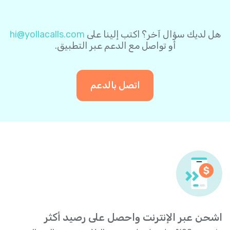
الشحن التلقائي في أي وقت.
نظام معالجة المدفوعات. ولتسهيل الأمر عليك،
يمكنك اختيار حفظ معلومات بطاقتك في نظام
الدفع الآمن لاستخدامها في عمليات الدفع
هل لديك سؤال آخر؟ اكتب إلينا على
hi@yollacalls.com
المستقبلية. وبهذه الطريقة، لن تحتاج إلى إدخال
أو تواصل مع الدعم عبر التطبيق.
بيانات بطاقتك مرة أخرى عند إجراء أي عملية دفع
لاحقة.
اتصل بالدعم
اشحن عبر الإنترنت واحصل على رصيد أكثر