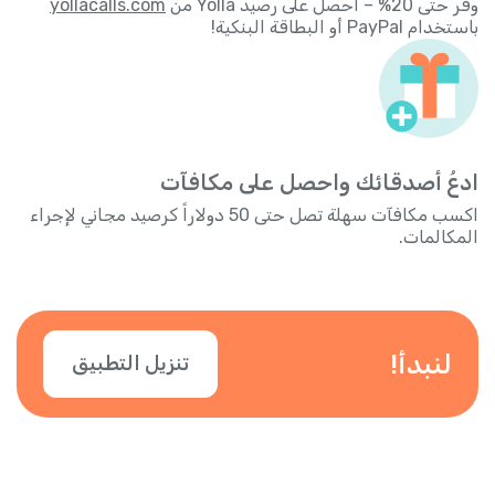
وفر حتى 20% – احصل على رصيد Yolla من
yollacalls.com
باستخدام PayPal أو البطاقة البنكية!
ادعُ أصدقائك واحصل على مكافآت
اكسب مكافآت سهلة تصل حتى 50 دولاراً كرصيد مجاني لإجراء
المكالمات.
لنبدأ!
تنزيل التطبيق