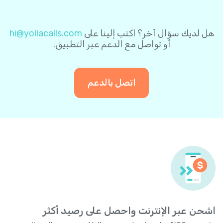
الشحن التلقائي في أي وقت.
نظام معالجة المدفوعات. ولتسهيل الأمر عليك،
يمكنك اختيار حفظ معلومات بطاقتك في نظام
الدفع الآمن لاستخدامها في عمليات الدفع
هل لديك سؤال آخر؟ اكتب إلينا على
hi@yollacalls.com
المستقبلية. وبهذه الطريقة، لن تحتاج إلى إدخال
أو تواصل مع الدعم عبر التطبيق.
بيانات بطاقتك مرة أخرى عند إجراء أي عملية دفع
لاحقة.
اتصل بالدعم
اشحن عبر الإنترنت واحصل على رصيد أكثر