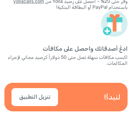
وفر حتى 20% – احصل على رصيد Yolla من
yollacalls.com
باستخدام PayPal أو البطاقة البنكية!
ادعُ أصدقائك واحصل على مكافآت
اكسب مكافآت سهلة تصل حتى 50 دولاراً كرصيد مجاني لإجراء
المكالمات.
لنبدأ!
تنزيل التطبيق