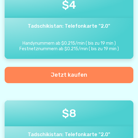
$
4
Tadschikistan: Telefonkarte "2.0"
Handynummern ab
$
0.215
/
min
(
bis zu
19
min
)
Festnetznummern ab
$
0.215
/
min
(
bis zu
19
min
)
Jetzt kaufen
$
8
Tadschikistan: Telefonkarte "2.0"