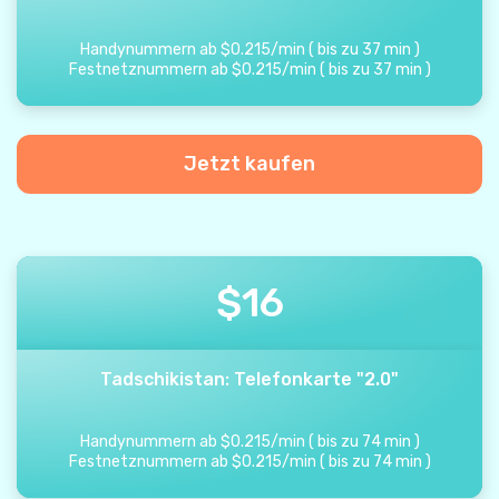
Handynummern ab
$
0.215
/
min
(
bis zu
37
min
)
Festnetznummern ab
$
0.215
/
min
(
bis zu
37
min
)
Jetzt kaufen
$
16
Tadschikistan: Telefonkarte "2.0"
Handynummern ab
$
0.215
/
min
(
bis zu
74
min
)
Festnetznummern ab
$
0.215
/
min
(
bis zu
74
min
)