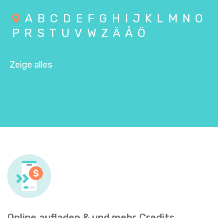
A
B
C
D
E
F
G
H
I
J
K
L
M
N
O
P
R
S
T
U
V
W
Z
Ä
Å
Ö
Zeige alles
Online aufladen & und mehr Credits