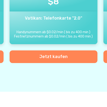
$
8
Vatikan: Telefonkarte "2.0"
Handynummern ab
$
0.02
/
min
(
bis zu
400
min
)
Festnetznummern ab
$
0.02
/
min
(
bis zu
400
min
)
Jetzt kaufen