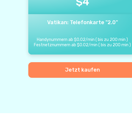
$
4
Vatikan: Telefonkarte "2.0"
Handynummern ab
$
0.02
/
min
(
bis zu
200
min
)
Festnetznummern ab
$
0.02
/
min
(
bis zu
200
min
)
Jetzt kaufen