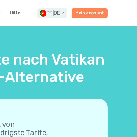
PT
|
DE
g
Hilfe
Mein account
te nach Vatikan
-Alternative
t von
drigste Tarife.