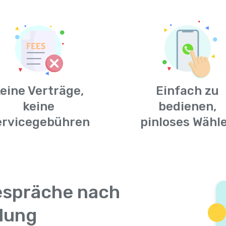
eine Verträge,
Einfach zu
keine
bedienen,
ervicegebühren
pinloses Wähl
espräche nach
klung