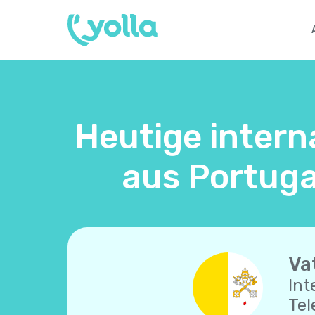
Heutige intern
aus Portuga
Va
Int
Tel