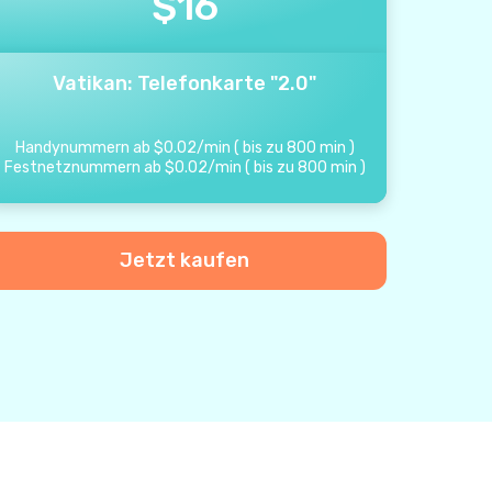
$
16
Vatikan: Telefonkarte "2.0"
Handynummern ab
$
0.02
/
min
(
bis zu
800
min
)
Festnetznummern ab
$
0.02
/
min
(
bis zu
800
min
)
Jetzt kaufen