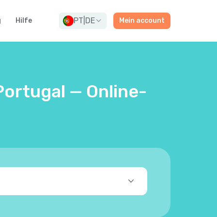
PT
|
DE
g
Hilfe
Mein account
Portugal — Online-