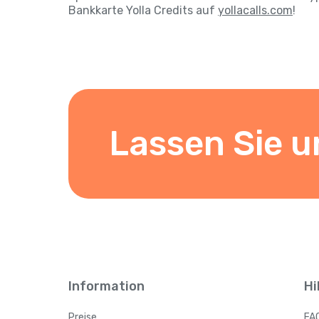
Bankkarte Yolla Credits auf
yollacalls.com
!
Lassen Sie u
Information
Hi
Preise
FA