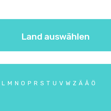
Land auswählen
L
M
N
O
P
R
S
T
U
V
W
Z
Ä
Å
Ö