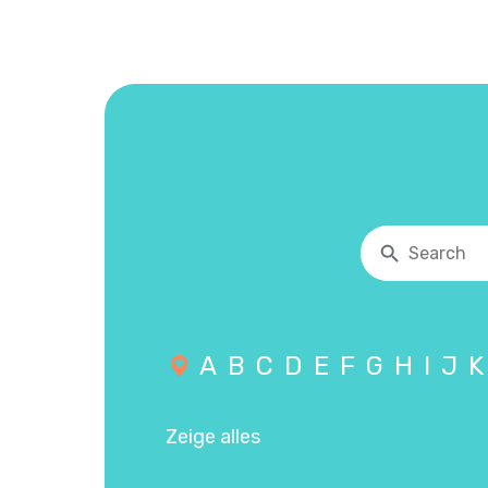
A
B
C
D
E
F
G
H
I
J
K
Zeige alles