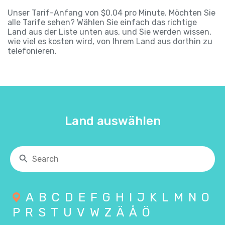
Unser Tarif-Anfang von $0.04 pro Minute. Möchten Sie
alle Tarife sehen? Wählen Sie einfach das richtige
Land aus der Liste unten aus, und Sie werden wissen,
wie viel es kosten wird, von Ihrem Land aus dorthin zu
telefonieren.
Land auswählen
A
B
C
D
E
F
G
H
I
J
K
L
M
N
O
P
R
S
T
U
V
W
Z
Ä
Å
Ö