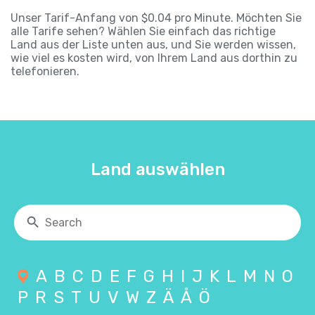
Unser Tarif-Anfang von $0.04 pro Minute. Möchten Sie
alle Tarife sehen? Wählen Sie einfach das richtige
Land aus der Liste unten aus, und Sie werden wissen,
wie viel es kosten wird, von Ihrem Land aus dorthin zu
telefonieren.
Land auswählen
A
B
C
D
E
F
G
H
I
J
K
L
M
N
O
P
R
S
T
U
V
W
Z
Ä
Å
Ö