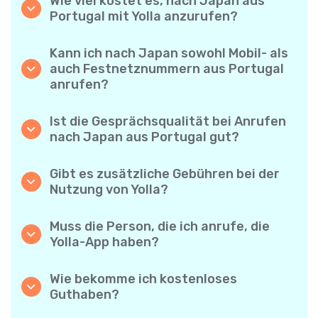
Wie viel kostet es, nach Japan aus
Portugal mit Yolla anzurufen?
Yolla bietet günstige Minutenpreise für
Anrufe nach Japan. Prüfen Sie einfach die
Kann ich nach Japan sowohl Mobil- als
aktuellen Tarife in der App – keine
auch Festnetznummern aus Portugal
versteckten Gebühren, keine
anrufen?
Überraschungen.
Ja! Mit Yolla können Sie ganz einfach
Mobiltelefone und Festnetzanschlüsse nach
Ist die Gesprächsqualität bei Anrufen
Japan anrufen.
nach Japan aus Portugal gut?
Auf jeden Fall. Yolla bietet eine klare und
zuverlässige Sprachqualität – Ihre Gespräche
Gibt es zusätzliche Gebühren bei der
klingen wie Ortsgespräche.
Nutzung von Yolla?
Nein. Yolla macht es einfach – transparente
Minutenpreise und keine versteckten
Muss die Person, die ich anrufe, die
Gebühren. Keine monatlichen Abonnements
Yolla-App haben?
oder Verbindungsgebühren.
Nein, überhaupt nicht. Sie können jede
Telefonnummer anrufen, auch wenn die
Wie bekomme ich kostenloses
andere Person Yolla nicht verwendet. Aber:
Guthaben?
Yolla-zu-Yolla-Anrufe sind völlig kostenlos,
Laden Sie Ihre Freunde ein, Yolla
wenn beide die App nutzen!