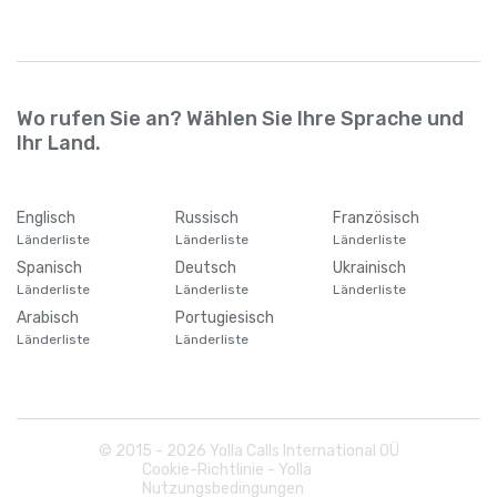
Wo rufen Sie an? Wählen Sie Ihre Sprache und
Ihr Land.
Englisch
Russisch
Französisch
Länderliste
Länderliste
Länderliste
Spanisch
Deutsch
Ukrainisch
Länderliste
Länderliste
Länderliste
Arabisch
Portugiesisch
Länderliste
Länderliste
© 2015 -
2026
Yolla Calls International OÜ
Cookie-Richtlinie - Yolla
Nutzungsbedingungen