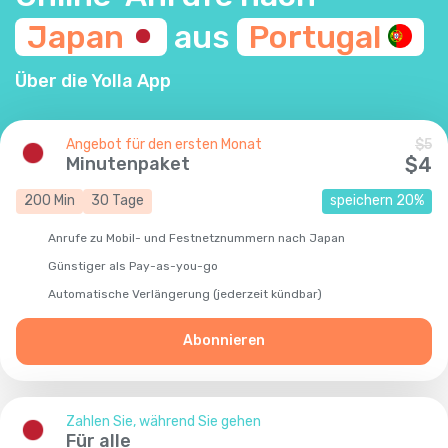
Japan
aus
Portugal
Über die Yolla App
Angebot für den ersten Monat
$
5
Minutenpaket
$
4
200
Min
30
Tage
speichern
20
%
Anrufe zu Mobil- und Festnetznummern nach Japan
Günstiger als Pay-as-you-go
Automatische Verlängerung (jederzeit kündbar)
Abonnieren
Zahlen Sie, während Sie gehen
Für alle