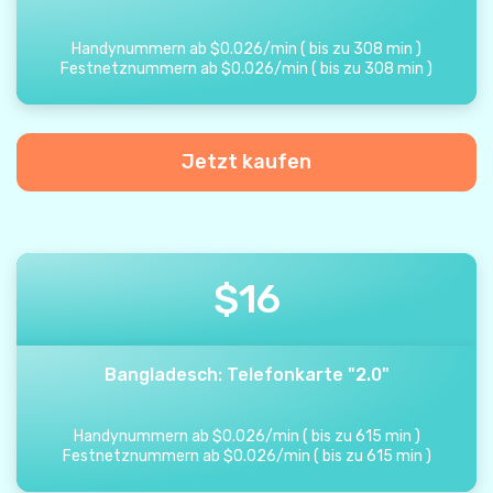
Handynummern ab
$
0.026
/
min
(
bis zu
308
min
)
Festnetznummern ab
$
0.026
/
min
(
bis zu
308
min
)
Jetzt kaufen
$
16
Bangladesch: Telefonkarte "2.0"
Handynummern ab
$
0.026
/
min
(
bis zu
615
min
)
Festnetznummern ab
$
0.026
/
min
(
bis zu
615
min
)