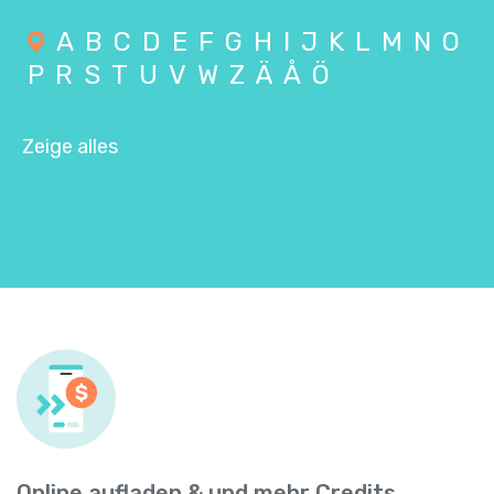
A
B
C
D
E
F
G
H
I
J
K
L
M
N
O
P
R
S
T
U
V
W
Z
Ä
Å
Ö
Zeige alles
Online aufladen & und mehr Credits