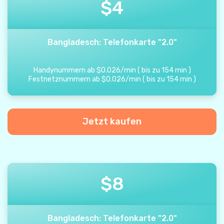
$
4
Bangladesch: Telefonkarte "2.0"
Handynummern ab
$
0.026
/
min
(
bis zu
154
min
)
Festnetznummern ab
$
0.026
/
min
(
bis zu
154
min
)
Jetzt kaufen
$
8
Bangladesch: Telefonkarte "2.0"