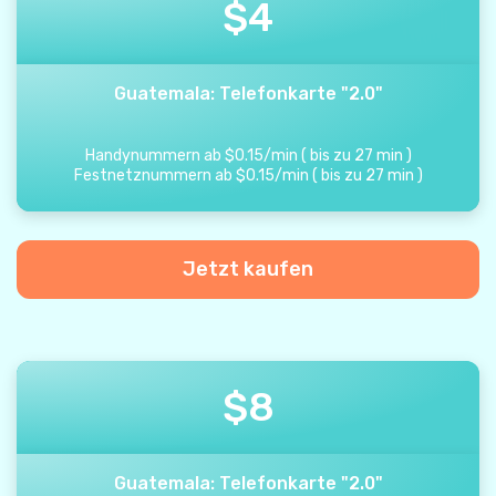
$
4
Guatemala: Telefonkarte "2.0"
Handynummern ab
$
0.15
/
min
(
bis zu
27
min
)
Festnetznummern ab
$
0.15
/
min
(
bis zu
27
min
)
Jetzt kaufen
$
8
Guatemala: Telefonkarte "2.0"