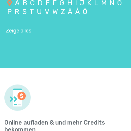
A
B
C
D
E
F
G
H
I
J
K
L
M
N
O
P
R
S
T
U
V
W
Z
Ä
Å
Ö
Zeige alles
Online aufladen & und mehr Credits
bekommen