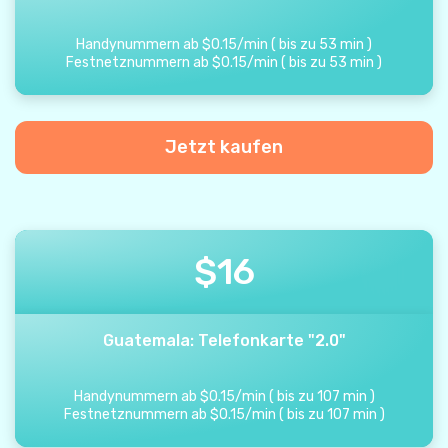
Handynummern ab
$
0.15
/
min
(
bis zu
53
min
)
Festnetznummern ab
$
0.15
/
min
(
bis zu
53
min
)
Jetzt kaufen
$
16
Guatemala: Telefonkarte "2.0"
Handynummern ab
$
0.15
/
min
(
bis zu
107
min
)
Festnetznummern ab
$
0.15
/
min
(
bis zu
107
min
)