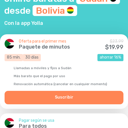
desde
Bolivia
Con la app Yolla
Oferta para el primer mes
$
23.99
Paquete de minutos
$
19.99
85
mín.
30
días
ahorrar
16
%
Llamadas a móviles y fijos a Sudán
Más barato que el pago por uso
Renovación automática (cancelar en cualquier momento)
Suscribir
Pagar según se usa
Para todos