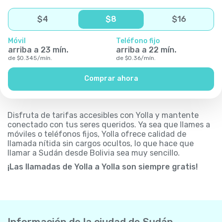
$
4
$
8
$
16
Móvil
Teléfono fijo
arriba a
23
mín.
arriba a
22
mín.
de
$
0.345
/
mín.
de
$
0.36
/
mín.
Comprar ahora
Disfruta de tarifas accesibles con Yolla y mantente
conectado con tus seres queridos. Ya sea que llames a
móviles o teléfonos fijos, Yolla ofrece calidad de
llamada nítida sin cargos ocultos, lo que hace que
llamar a Sudán desde Bolivia sea muy sencillo.
¡Las llamadas de Yolla a Yolla son siempre gratis!
Información de la ciudad de Sudán