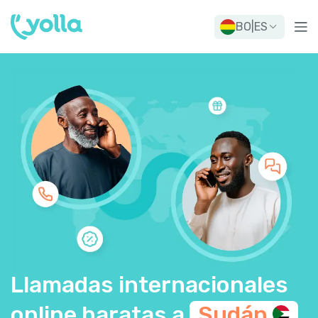
BO
|
ES
Llamadas internacionales
online baratas a
Sudán