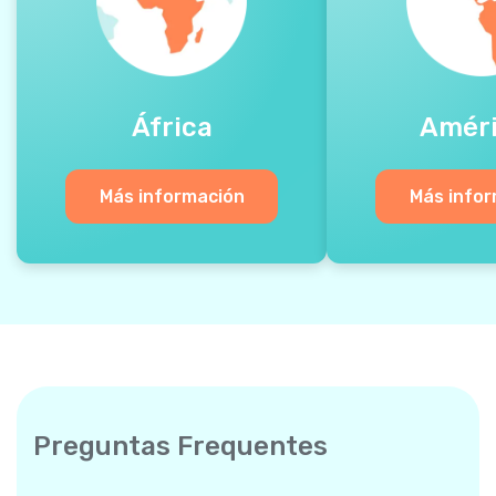
África
Amér
Más información
Más info
Preguntas Frequentes