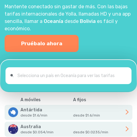
Mantente conectado sin gastar de más. Con las bajas
tarifas internacionales de Yolla, llamadas HD y una app
sencilla, llamar a
Oceanía
desde
Bolivia
es fácil y
económico.
Pruébalo ahora
A móviles
A fijos
Antártida
desde
$
1.6
/
min
desde
$
1.6
/
min
Australia
desde
$
0.054
/
min
desde
$
0.0235
/
min