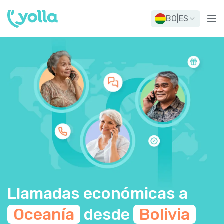
BO
|
ES
Llamadas económicas a
Oceanía
desde
Bolivia