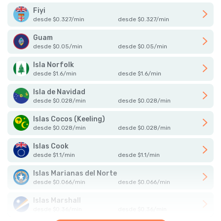
Fiyi
desde
$
0.327
/
min
desde
$
0.327
/
min
Guam
desde
$
0.05
/
min
desde
$
0.05
/
min
Isla Norfolk
desde
$
1.6
/
min
desde
$
1.6
/
min
Isla de Navidad
desde
$
0.028
/
min
desde
$
0.028
/
min
Islas Cocos (Keeling)
desde
$
0.028
/
min
desde
$
0.028
/
min
Islas Cook
desde
$
1.1
/
min
desde
$
1.1
/
min
Islas Marianas del Norte
desde
$
0.066
/
min
desde
$
0.066
/
min
Islas Marshall
desde
$
0.36
/
min
desde
$
0.36
/
min