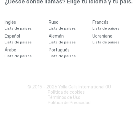
¿Desde dónde llamas? Elige tu idioma y tu país.
Inglés
Ruso
Francés
Lista de países
Lista de países
Lista de países
Español
Alemán
Ucraniano
Lista de países
Lista de países
Lista de países
Árabe
Portugués
Lista de países
Lista de países
© 2015 -
2026
Yolla Calls International OÜ
Política de cookies
Términos de Uso
Política de Privacidad