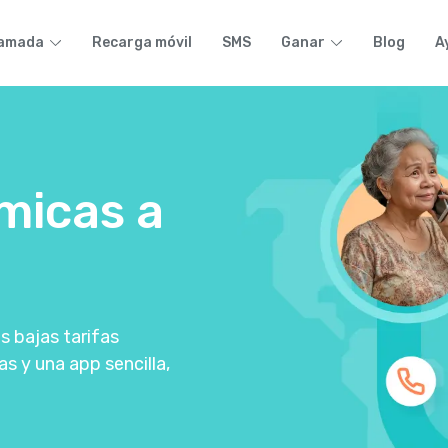
lamada
Recarga móvil
SMS
Ganar
Blog
A
micas a
 bajas tarifas
as y una app sencilla,