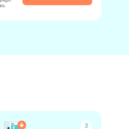
es.
3