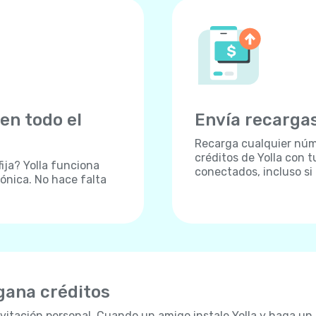
en todo el
Envía recargas
Recarga cualquier núm
créditos de Yolla con
fija? Yolla funciona
conectados, incluso si
fónica. No hace falta
 gana créditos
vitación personal. Cuando un amigo instale Yolla y haga un