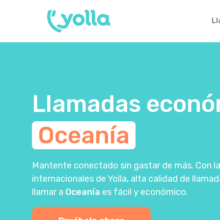
L
Llamadas econó
Oceanía
Mantente conectado sin gastar de más. Con las
internacionales de Yolla, alta calidad de llamad
llamar a
Oceanía
es fácil y económico.