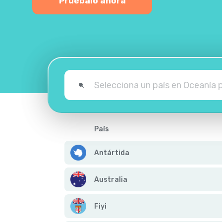
Pruébalo ahora
País
Antártida
Australia
Fiyi