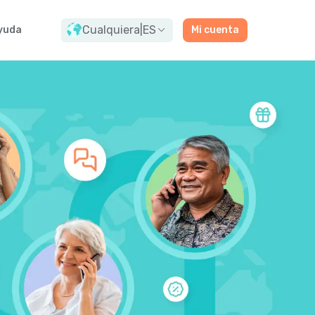
Cualquiera
|
ES
yuda
Mi cuenta