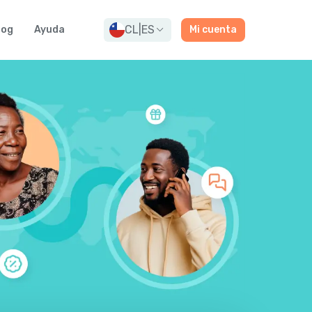
CL
|
ES
log
Ayuda
Mi cuenta