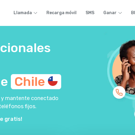
Llamada
Recarga móvil
SMS
Ganar
B
cionales
de
Chile
lla y mantente conectado
teléfonos fijos.
e gratis!