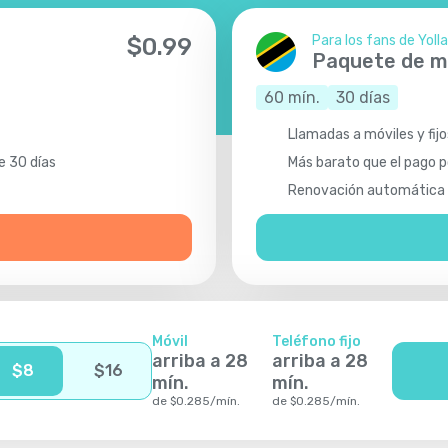
Para los fans de Yolla
$
0.99
Paquete de m
60
mín.
30
días
Llamadas a móviles y fij
e 30 días
Más barato que el pago p
Renovación automática 
Móvil
Teléfono fijo
arriba a
28
arriba a
28
$
8
$
16
mín.
mín.
de
$
0.285
/
mín.
de
$
0.285
/
mín.