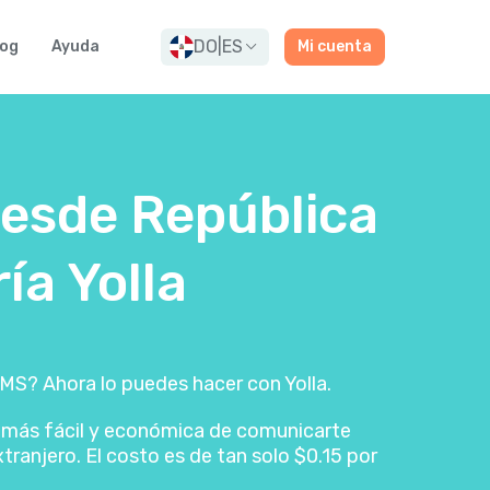
DO
|
ES
log
Ayuda
Mi cuenta
desde República
ía Yolla
SMS? Ahora lo puedes hacer con Yolla.
a más fácil y económica de comunicarte
tranjero. El costo es de tan solo $0.15 por