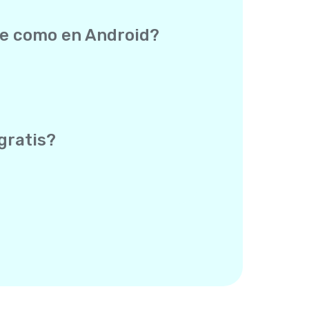
s. No necesitas revisar una lista de
o como si escribes al otro lado del
ne como en Android?
la cobertura son idénticos en ambas
tuito de Yolla. No hay un “plan
r para enviar mensajes, igual que para
oid Testing Program y las promociones
gratis?
a con tu enlace y hace su primera
ímite de personas que puedes invitar,
ormal, para que puedas volver atrás y