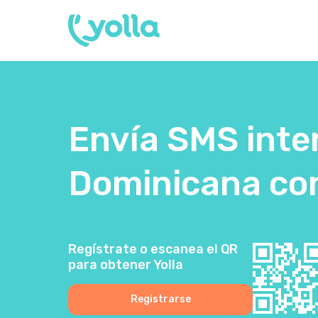
Envía SMS inte
Dominicana con
Regístrate o escanea el QR
para obtener Yolla
Registrarse