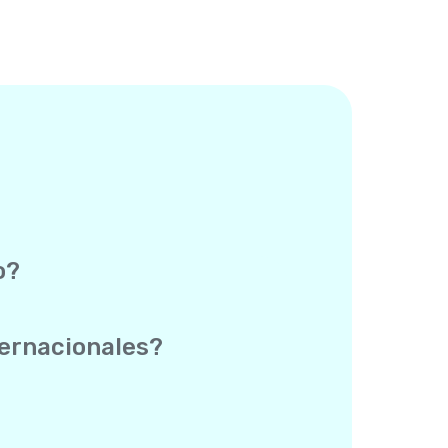
o?
óvil del destinatario: no necesita
 pero a un costo mucho más bajo.
ternacionales?
ola app. No necesitas un servicio de
 número real aparece en el teléfono