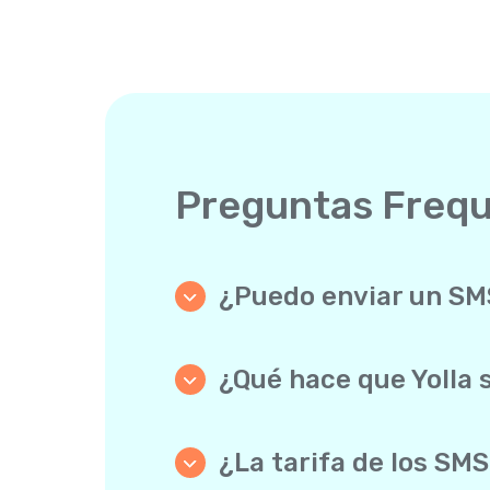
Preguntas Freq
¿Puedo enviar un SMS
Sí. A diferencia de los mensajero
instalar nada ni tener conexión 
¿Qué hace que Yolla 
Yolla combina tarifas bajas, ampl
SMS separado: las llamadas inter
del destinatario para que sepa qu
¿La tarifa de los SM