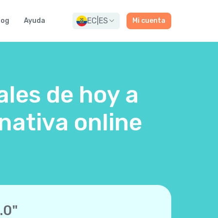
EC
|
ES
log
Ayuda
Mi cuenta
ales de hoy a
nativa online
.0"