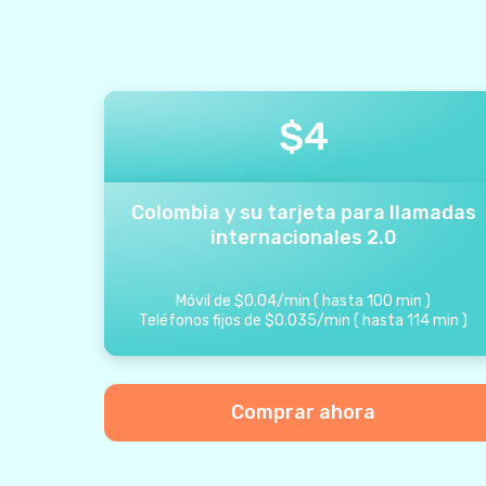
$
4
Colombia y su tarjeta para llamadas
internacionales 2.0
Móvil de
$
0.04
/
min
(
hasta
100
min
)
Teléfonos fijos de
$
0.035
/
min
(
hasta
114
min
)
Comprar ahora