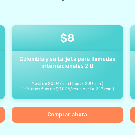
$
8
Colombia y su tarjeta para llamadas
internacionales 2.0
Móvil de
$
0.04
/
min
(
hasta
200
min
)
Teléfonos fijos de
$
0.035
/
min
(
hasta
229
min
)
Comprar ahora