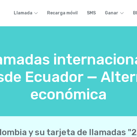
Llamada
Recarga móvil
SMS
Ganar
B
lamadas internacion
de Ecuador — Alter
económica
lombia y su tarjeta de llamadas "2