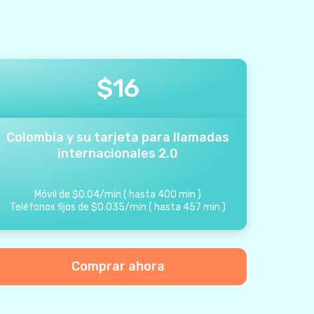
$
16
Colombia y su tarjeta para llamadas
internacionales 2.0
Móvil de
$
0.04
/
min
(
hasta
400
min
)
Teléfonos fijos de
$
0.035
/
min
(
hasta
457
min
)
Comprar ahora