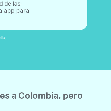
d de las
na app para
lla
les a Colombia, pero