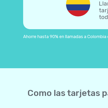
Lla
tar
tod
Ahorre hasta 90% en llamadas a Colombia co
Como las tarjetas p