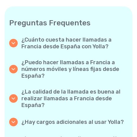
Preguntas Frequentes
¿Cuánto cuesta hacer llamadas a
Francia desde España con Yolla?
Yolla ofrece tarifas asequibles por minuto
para llamadas a Francia. Simplemente
¿Puedo hacer llamadas a Francia a
consulta las tarifas más recientes en la app:
números móviles y líneas fijas desde
sin cargos ocultos, sin sorpresas.
España?
¡Sí! Yolla te permite realizar llamadas tanto a
móviles como a líneas fijas a Francia con
¿La calidad de la llamada es buena al
facilidad.
realizar llamadas a Francia desde
España?
Absolutamente. Yolla ofrece una calidad de
llamada nítida y fiable, de modo que tus
¿Hay cargos adicionales al usar Yolla?
conversaciones suenan como si fuesen
No. Yolla lo mantiene sencillo con tarifas por
locales.
minuto transparentes y cero cargos ocultos: