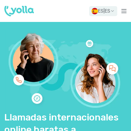
ES
|
ES
Llamadas internacionales
online baratas a