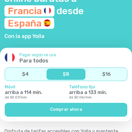
Francia
desde
España
Con la app Yolla
Pagar según se usa
Para todos
$
4
$
8
$
16
Móvil
Teléfono fijo
arriba a
114
mín.
arriba a
133
mín.
de
$
0.07
/
mín.
de
$
0.06
/
mín.
Comprar ahora
Disfruta de tarifas accesibles con Yolla y mantente