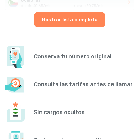
Comoras
desde
$
0.65
/
min
desde
$
0.75
/
min
Mostrar lista completa
Conserva tu número original
Consulta las tarifas antes de llamar
Sin cargos ocultos