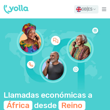
GB
|
ES
Llamadas económicas a
África
desde
Reino