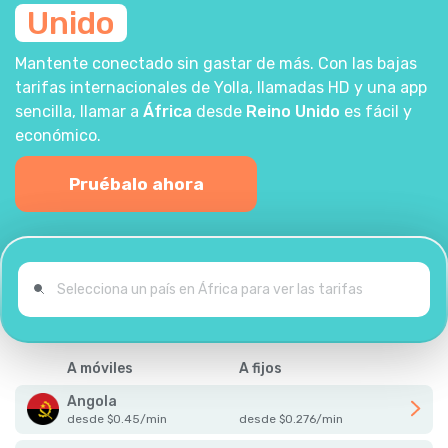
Unido
Mantente conectado sin gastar de más. Con las bajas
tarifas internacionales de Yolla, llamadas HD y una app
sencilla, llamar a
África
desde
Reino Unido
es fácil y
económico.
Pruébalo ahora
A móviles
A fijos
Angola
desde
$
0.45
/
min
desde
$
0.276
/
min