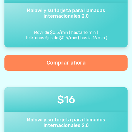
Malawi y su tarjeta para llamadas
internacionales 2.0
Móvil de
$
0.5
/
min
(
hasta
16
min
)
Teléfonos fijos de
$
0.5
/
min
(
hasta
16
min
)
Comprar ahora
$
16
Malawi y su tarjeta para llamadas
internacionales 2.0