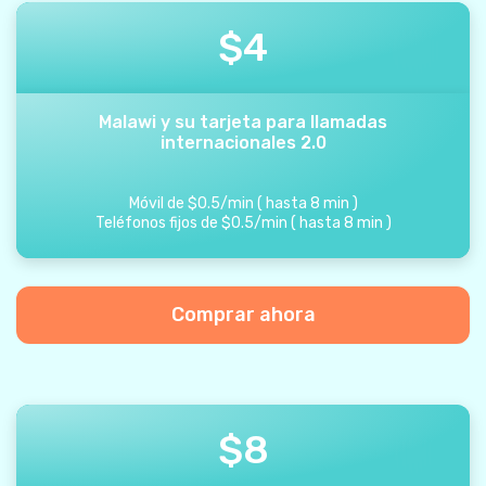
$
4
Malawi y su tarjeta para llamadas
internacionales 2.0
Móvil de
$
0.5
/
min
(
hasta
8
min
)
Teléfonos fijos de
$
0.5
/
min
(
hasta
8
min
)
Comprar ahora
$
8