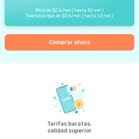
Móvil de
$
0.5
/
min
(
hasta
32
min
)
Teléfonos fijos de
$
0.5
/
min
(
hasta
32
min
)
Comprar ahora
Tarifas baratas,
calidad superior