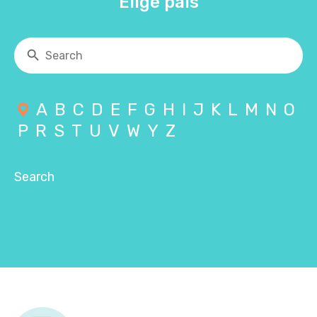
Elige país
A
B
C
D
E
F
G
H
I
J
K
L
M
N
O
P
R
S
T
U
V
W
Y
Z
Search