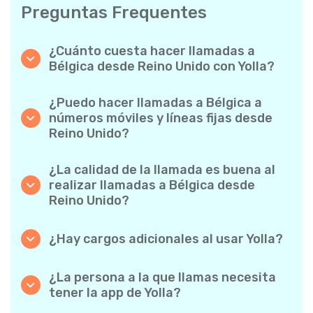
Preguntas Frequentes
¿Cuánto cuesta hacer llamadas a
Bélgica desde Reino Unido con Yolla?
Yolla ofrece tarifas asequibles por minuto
para llamadas a Bélgica. Simplemente
¿Puedo hacer llamadas a Bélgica a
consulta las tarifas más recientes en la app:
números móviles y líneas fijas desde
sin cargos ocultos, sin sorpresas.
Reino Unido?
¡Sí! Yolla te permite realizar llamadas tanto a
móviles como a líneas fijas a Bélgica con
¿La calidad de la llamada es buena al
facilidad.
realizar llamadas a Bélgica desde
Reino Unido?
Absolutamente. Yolla ofrece una calidad de
llamada nítida y fiable, de modo que tus
¿Hay cargos adicionales al usar Yolla?
conversaciones suenan como si fuesen
No. Yolla lo mantiene sencillo con tarifas por
locales.
minuto transparentes y cero cargos ocultos:
¿La persona a la que llamas necesita
ni suscripciones mensuales obligatorias ni
tener la app de Yolla?
cargos de conexión.
Para nada. Puedes llamar a cualquier número