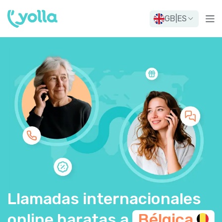
GB
|
ES
Llamadas internacionales
online baratas a
Bélgica