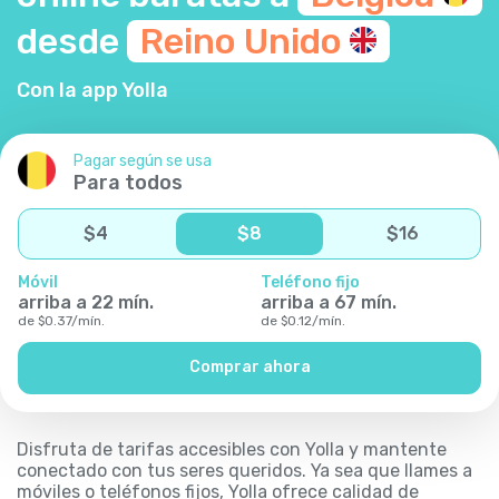
desde
Reino
Unido
Con la app Yolla
Pagar según se usa
Para todos
$
4
$
8
$
16
Móvil
Teléfono fijo
arriba a
22
mín.
arriba a
67
mín.
de
$
0.37
/
mín.
de
$
0.12
/
mín.
Comprar ahora
Disfruta de tarifas accesibles con Yolla y mantente
conectado con tus seres queridos. Ya sea que llames a
móviles o teléfonos fijos, Yolla ofrece calidad de