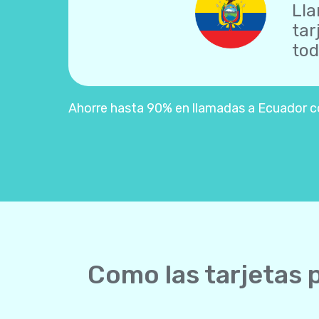
Lla
tar
tod
Ahorre hasta 90% en llamadas a Ecuador con
Como las tarjetas 