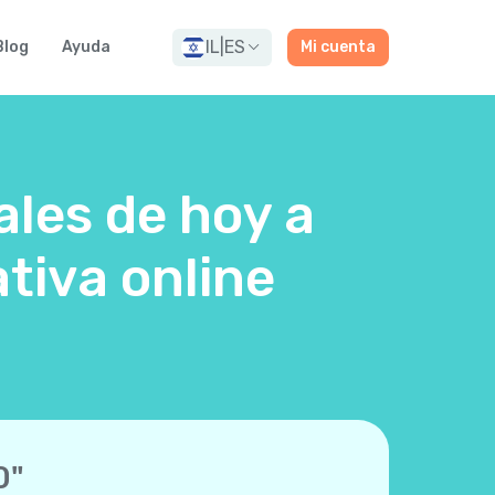
IL
|
ES
Blog
Ayuda
Mi cuenta
ales de hoy a
tiva online
0"