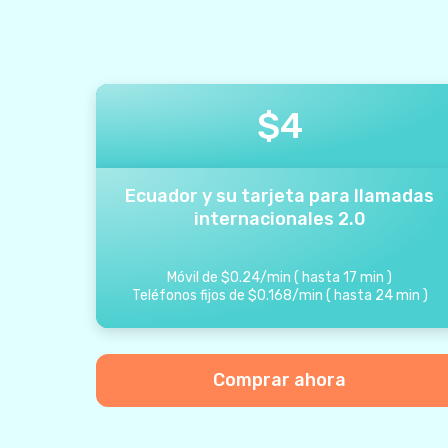
$
4
Ecuador y su tarjeta para llamadas
internacionales 2.0
Móvil de
$
0.24
/
min
(
hasta
17
min
)
Teléfonos fijos de
$
0.168
/
min
(
hasta
24
min
)
Comprar ahora