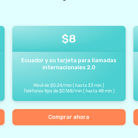
$
8
Ecuador y su tarjeta para llamadas
internacionales 2.0
Móvil de
$
0.24
/
min
(
hasta
33
min
)
Teléfonos fijos de
$
0.168
/
min
(
hasta
48
min
)
Comprar ahora