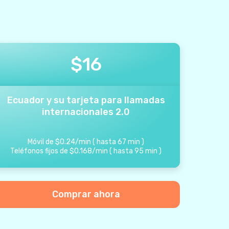
$
16
Ecuador y su tarjeta para llamadas
internacionales 2.0
Móvil de
$
0.24
/
min
(
hasta
67
min
)
Teléfonos fijos de
$
0.168
/
min
(
hasta
95
min
)
Comprar ahora