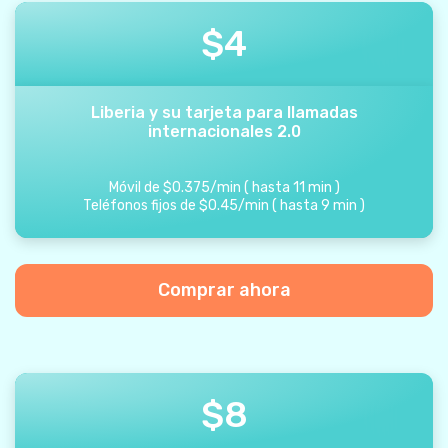
$
4
Liberia y su tarjeta para llamadas
internacionales 2.0
Móvil de
$
0.375
/
min
(
hasta
11
min
)
Teléfonos fijos de
$
0.45
/
min
(
hasta
9
min
)
Comprar ahora
$
8