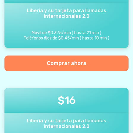
Liberia y su tarjeta para llamadas
internacionales 2.0
Móvil de
$
0.375
/
min
(
hasta
21
min
)
Teléfonos fijos de
$
0.45
/
min
(
hasta
18
min
)
Comprar ahora
$
16
Liberia y su tarjeta para llamadas
internacionales 2.0