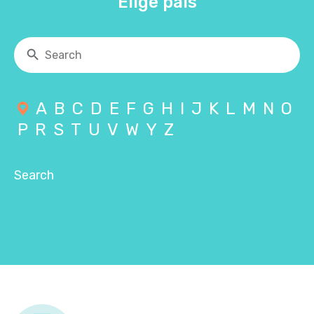
Elige país
A
B
C
D
E
F
G
H
I
J
K
L
M
N
O
P
R
S
T
U
V
W
Y
Z
Search