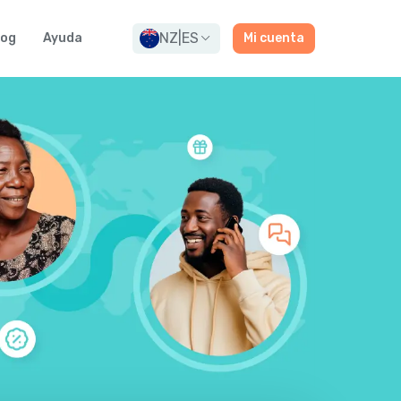
NZ
|
ES
log
Ayuda
Mi cuenta