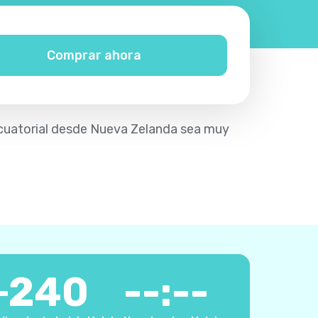
Comprar ahora
 Ecuatorial desde Nueva Zelanda sea muy
+
240
--:--