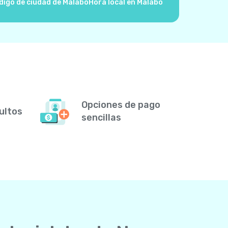
digo de ciudad de Malabo
Hora local en Malabo
Opciones de pago
ultos
sencillas