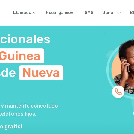
Llamada
Recarga móvil
SMS
Ganar
B
cionales
Guinea
sde
Nueva
lla y mantente conectado
teléfonos fijos.
e gratis!