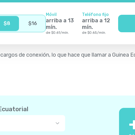
Móvil
Teléfono fijo
arriba a
13
arriba a
12
$
8
$
16
mín.
mín.
de
$
0.61
/
mín.
de
$
0.65
/
mín.
in cargos de conexión, lo que hace que llamar a Guinea
Ecuatorial