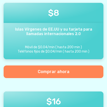
$
8
Islas Vírgenes de EE.UU y su tarjeta para
llamadas internacionales 2.0
Móvil de
$
0.04
/
min
(
hasta
200
min
)
Teléfonos fijos de
$
0.04
/
min
(
hasta
200
min
)
Comprar ahora
$
16