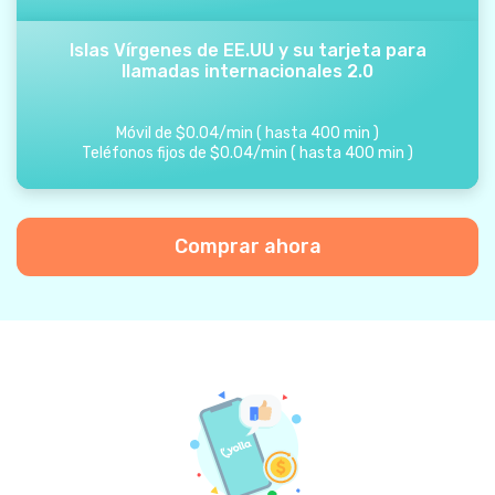
Islas Vírgenes de EE.UU y su tarjeta para
llamadas internacionales 2.0
Móvil de
$
0.04
/
min
(
hasta
400
min
)
Teléfonos fijos de
$
0.04
/
min
(
hasta
400
min
)
Comprar ahora