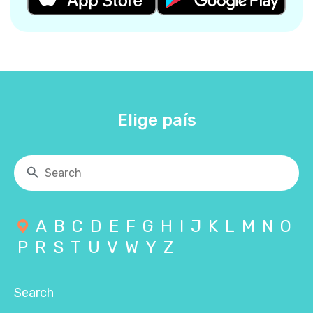
Elige país
A
B
C
D
E
F
G
H
I
J
K
L
M
N
O
P
R
S
T
U
V
W
Y
Z
Search