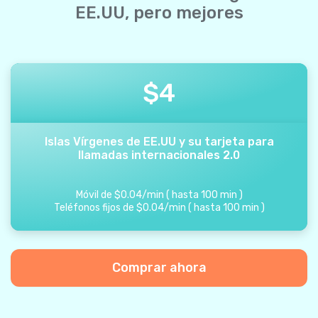
EE.UU, pero mejores
$
4
Islas Vírgenes de EE.UU y su tarjeta para
llamadas internacionales 2.0
Móvil de
$
0.04
/
min
(
hasta
100
min
)
Teléfonos fijos de
$
0.04
/
min
(
hasta
100
min
)
Comprar ahora