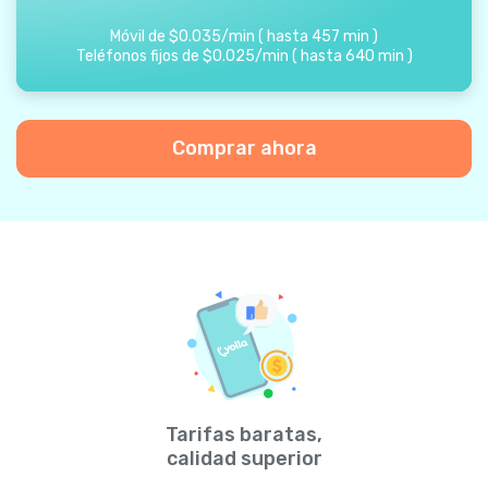
Móvil de
$
0.035
/
min
(
hasta
457
min
)
Teléfonos fijos de
$
0.025
/
min
(
hasta
640
min
)
Comprar ahora
Tarifas baratas,
calidad superior