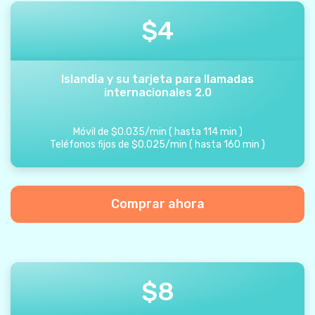
$
4
Islandia y su tarjeta para llamadas
internacionales 2.0
Móvil de
$
0.035
/
min
(
hasta
114
min
)
Teléfonos fijos de
$
0.025
/
min
(
hasta
160
min
)
Comprar ahora
$
8