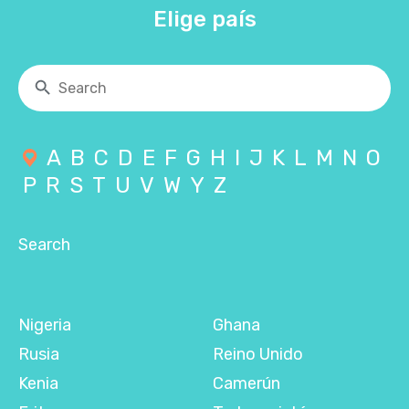
Elige país
A
B
C
D
E
F
G
H
I
J
K
L
M
N
O
P
R
S
T
U
V
W
Y
Z
Search
Nigeria
Ghana
Rusia
Reino Unido
Kenia
Camerún