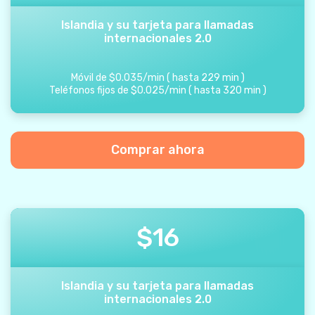
Islandia y su tarjeta para llamadas
internacionales 2.0
Móvil de
$
0.035
/
min
(
hasta
229
min
)
Teléfonos fijos de
$
0.025
/
min
(
hasta
320
min
)
Comprar ahora
$
16
Islandia y su tarjeta para llamadas
internacionales 2.0