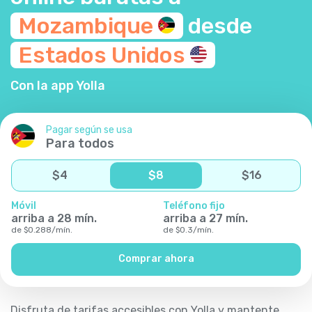
Mozambique
desde
Estados
Unidos
Con la app Yolla
Pagar según se usa
Para todos
$
4
$
8
$
16
Móvil
Teléfono fijo
arriba a
28
mín.
arriba a
27
mín.
de
$
0.288
/
mín.
de
$
0.3
/
mín.
Comprar ahora
Disfruta de tarifas accesibles con Yolla y mantente