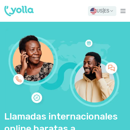
US
|
ES
Llamadas internacionales
online baratas a