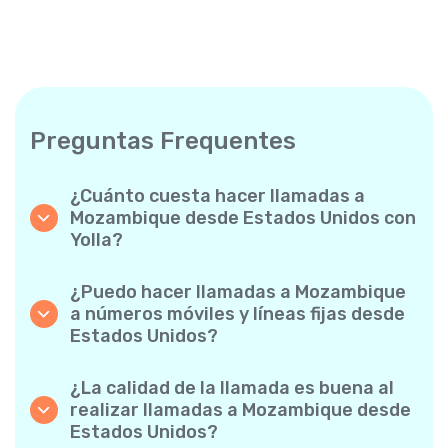
Preguntas Frequentes
¿Cuánto cuesta hacer llamadas a
Mozambique desde Estados Unidos con
Yolla?
Yolla ofrece tarifas asequibles por minuto
para llamadas a Mozambique. Simplemente
¿Puedo hacer llamadas a Mozambique
consulta las tarifas más recientes en la app:
a números móviles y líneas fijas desde
sin cargos ocultos, sin sorpresas.
Estados Unidos?
¡Sí! Yolla te permite realizar llamadas tanto a
móviles como a líneas fijas a Mozambique con
¿La calidad de la llamada es buena al
facilidad.
realizar llamadas a Mozambique desde
Estados Unidos?