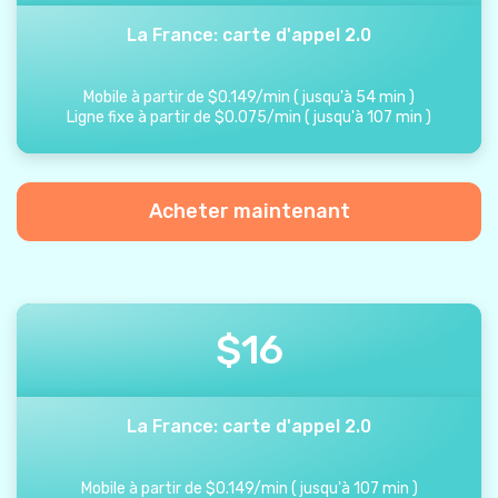
La France: carte d'appel 2.0
Mobile à partir de
$
0.149
/
min
(
jusqu'à
54
min
)
Ligne fixe à partir de
$
0.075
/
min
(
jusqu'à
107
min
)
Acheter maintenant
$
16
La France: carte d'appel 2.0
Mobile à partir de
$
0.149
/
min
(
jusqu'à
107
min
)