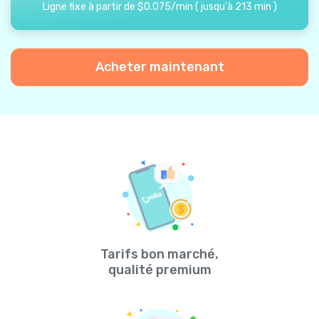
Ligne fixe à partir de
$
0.075
/
min
(
jusqu'à
213
min
)
Acheter maintenant
Tarifs bon marché,
qualité premium