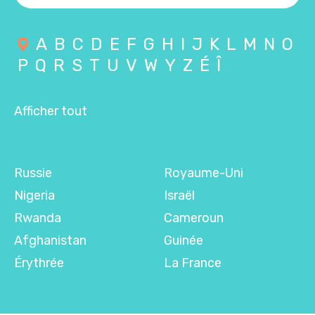
A
B
C
D
E
F
G
H
I
J
K
L
M
N
O
P
Q
R
S
T
U
V
W
Y
Z
É
Î
Afficher tout
Russie
Royaume-Uni
Nigeria
Israël
Rwanda
Cameroun
Afghanistan
Guinée
Érythrée
La France