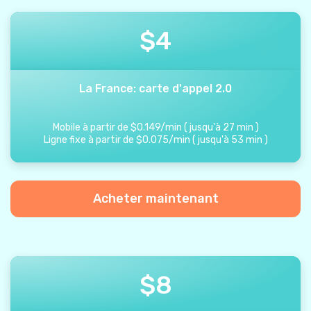
$
4
La France: carte d'appel 2.0
Mobile à partir de
$
0.149
/
min
(
jusqu'à
27
min
)
Ligne fixe à partir de
$
0.075
/
min
(
jusqu'à
53
min
)
Acheter maintenant
$
8