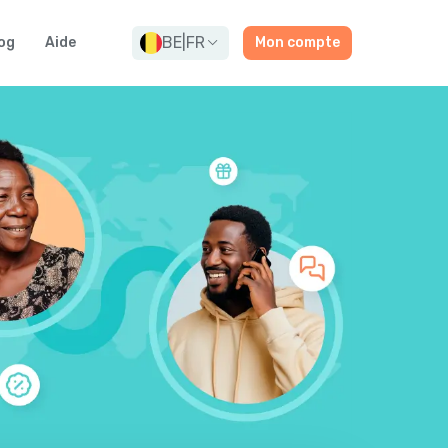
BE
|
FR
og
Aide
Mon compte