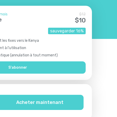
 mois
$
12
e
$
10
sauvegarder
16
%
t les fixes vers le Kenya
t à l'utilisation
ique (annulation à tout moment)
S'abonner
Acheter maintenant