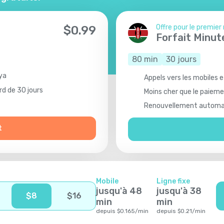
Offre pour le premier
$
0.99
Forfait Minut
80
min
30
jours
nya
Appels vers les mobiles e
rd de 30 jours
Moins cher que le paiemen
Renouvellement automat
t
Mobile
Ligne fixe
jusqu'à
48
jusqu'à
38
$
8
$
16
min
min
depuis
$
0.165
/
min
depuis
$
0.21
/
min