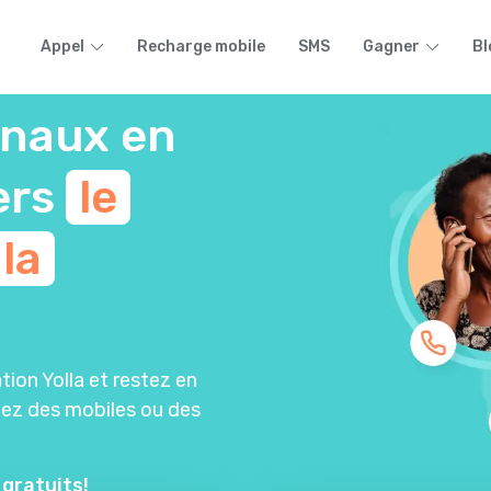
Appel
Recharge mobile
SMS
Gagner
Bl
onaux en
ers
le
la
tion Yolla et restez en
iez des mobiles ou des
 gratuits!