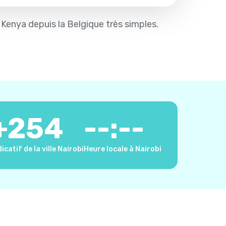
le Kenya depuis la Belgique très simples.
+
254
--:--
dicatif de la ville Nairobi
Heure locale à Nairobi