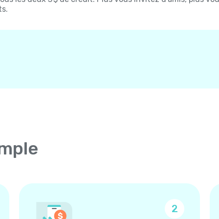
ts.
imple
2