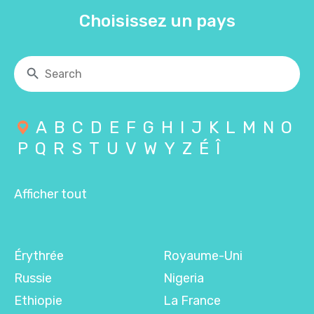
Choisissez un pays
A
B
C
D
E
F
G
H
I
J
K
L
M
N
O
P
Q
R
S
T
U
V
W
Y
Z
É
Î
Afficher tout
Érythrée
Royaume-Uni
Russie
Nigeria
Ethiopie
La France