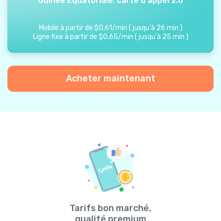
Guinée Équatoriale: carte d'appel 2.0
Mobile à partir de
$
0.61
/
min
(
jusqu'à
26
min
)
Ligne fixe à partir de
$
0.65
/
min
(
jusqu'à
25
min
)
Acheter maintenant
Tarifs bon marché,
qualité premium