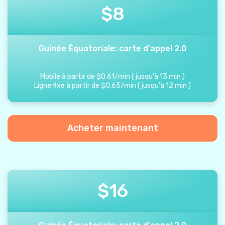
$
8
Guinée Équatoriale: carte d'appel 2.0
Mobile à partir de
$
0.61
/
min
(
jusqu'à
13
min
)
Ligne fixe à partir de
$
0.65
/
min
(
jusqu'à
12
min
)
Acheter maintenant
$
16