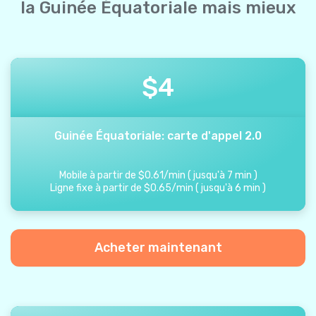
la Guinée Équatoriale mais mieux
$
4
Guinée Équatoriale: carte d'appel 2.0
Mobile à partir de
$
0.61
/
min
(
jusqu'à
7
min
)
Ligne fixe à partir de
$
0.65
/
min
(
jusqu'à
6
min
)
Acheter maintenant