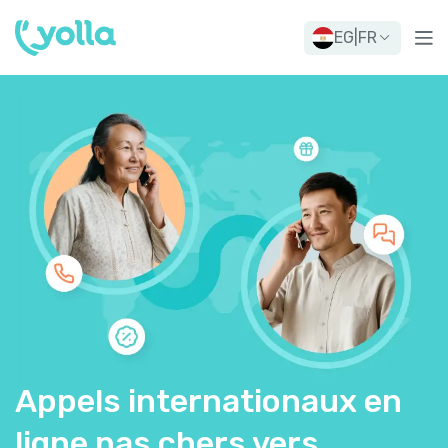
EG
|
FR
Appels internationaux en
ligne pas chers vers