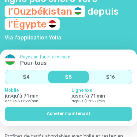
l’Ouzbékistan
depuis
l’Égypte
Via l'application Yolla
Payez au fur et à mesure
Pour tous
$
4
$
8
$
16
Mobile
Ligne fixe
jusqu'à
71
min
jusqu'à
71
min
depuis
$
0.1122
/
min
depuis
$
0.1122
/
min
Acheter maintenant
Profitez de tarifs abordables avec Yolla et restez en