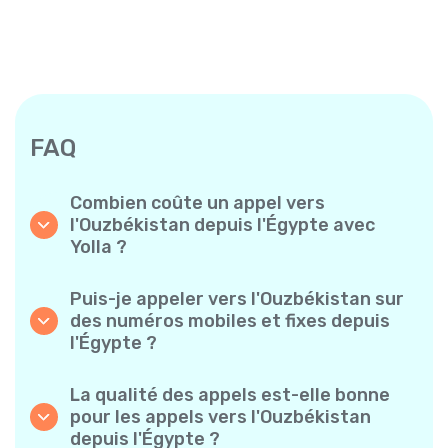
FAQ
Combien coûte un appel vers
l'Ouzbékistan depuis l'Égypte avec
Yolla ?
Yolla propose des tarifs à la minute
abordables pour les appels vers l’Ouzbékistan.
Puis-je appeler vers l'Ouzbékistan sur
Consultez simplement les tarifs les plus
des numéros mobiles et fixes depuis
récents dans l’application — sans frais
l'Égypte ?
cachés, sans mauvaise surprise.
Oui ! Yolla vous permet de passer des appels
vers des téléphones mobiles et des lignes
La qualité des appels est-elle bonne
fixes vers l’Ouzbékistan en toute simplicité.
pour les appels vers l'Ouzbékistan
depuis l'Égypte ?